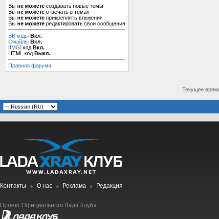
Вы
не можете
создавать новые темы
Вы
не можете
отвечать в темах
Вы
не можете
прикреплять вложения
Вы
не можете
редактировать свои сообщения
BB коды
Вкл.
Смайлы
Вкл.
[IMG]
код
Вкл.
HTML код
Выкл.
Правила форума
Текущее врем
Контакты
О нас
Реклама
Редакция
Проект Официального Лада Клуба