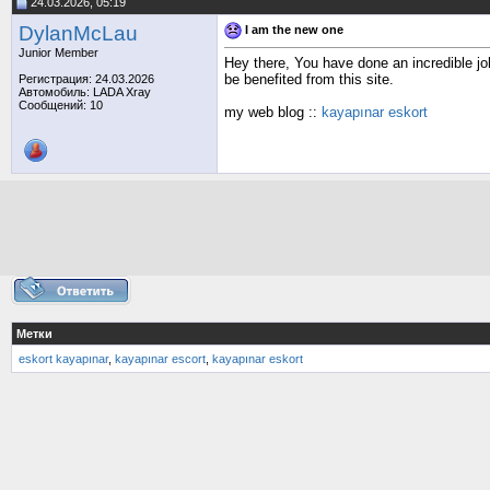
24.03.2026, 05:19
DylanMcLau
I am the new one
Junior Member
Hey there, You have done an incredible job
be benefited from this site.
Регистрация: 24.03.2026
Автомобиль: LADA Xray
Сообщений: 10
my web blog ::
kayapınar eskort
Метки
eskort kayapınar
,
kayapınar escort
,
kayapınar eskort