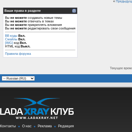
«
Предыдущ
Ваши права в разделе
Вы
не можете
создавать новые темы
Вы
не можете
отвечать в темах
Вы
не можете
прикреплять вложения
Вы
не можете
редактировать свои сообщения
BB коды
Вкл.
Смайлы
Вкл.
[IMG]
код
Вкл.
HTML код
Выкл.
Правила форума
Текущее врем
Контакты
О нас
Реклама
Редакция