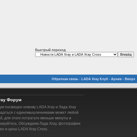
Быстрый переход
Обратная связь
-
LADA Xray Клуб
-
Архив
-
Вверх
ray Форум
м посвящен новому LADA Xray и Лада Xray
бщаться с единомышленниками может любой
, для этого потратьте меньше минуты и
рируйтесь. Обсуждаем Лада Xray, фотографии
део и цены LADA Xray Cross.