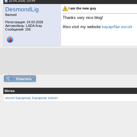
10.04.2026, 03:44
DesmondLig
I am the new guy
Banned
Thanks very nice blog!
Регистрация: 24.03.2026
Автомобиль: LADA Xray
Also visit my website
kayapıNar escort
Сообщений: 156
Метки
escort kayapınar
,
kayapınar eskort