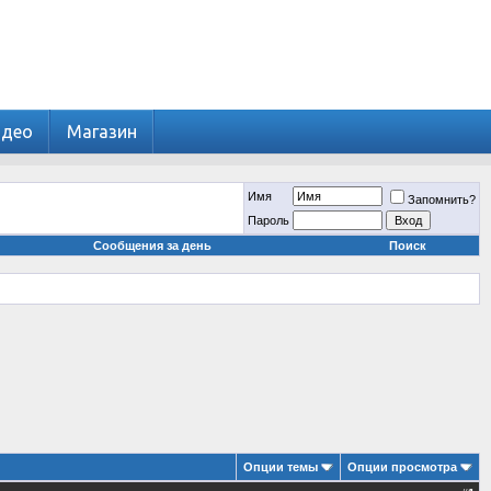
идео
Магазин
Имя
Запомнить?
Пароль
Сообщения за день
Поиск
Опции темы
Опции просмотра