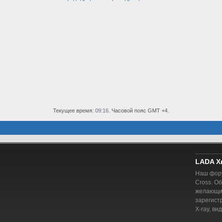
Текущее время:
09:16
. Часовой пояс GMT +4.
LADA X
Наш фору
Cross. О
желающий
зарегист
X-ray, ви