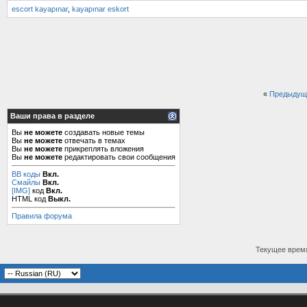
escort kayapınar
,
kayapınar eskort
«
Предыдущ
Ваши права в разделе
Вы
не можете
создавать новые темы
Вы
не можете
отвечать в темах
Вы
не можете
прикреплять вложения
Вы
не можете
редактировать свои сообщения
BB коды
Вкл.
Смайлы
Вкл.
[IMG]
код
Вкл.
HTML код
Выкл.
Правила форума
Текущее врем