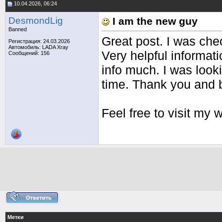
10.04.2026, 06:24
DesmondLig
I am the new guy
Banned
Great post. I was che
Регистрация: 24.03.2026
Автомобиль: LADA Xray
Very helpful informati
Сообщений: 156
info much. I was looki
time. Thank you and b
Feel free to visit my
Метки