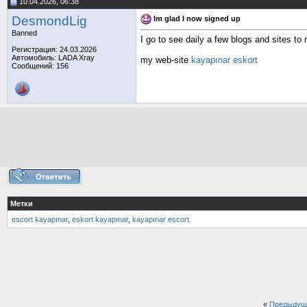
10.04.2026, 06:38
DesmondLig
Im glad I now signed up
Banned
I go to see daily a few blogs and sites to 
Регистрация: 24.03.2026
Автомобиль: LADA Xray
my web-site
kayapınar eskort
Сообщений: 156
Метки
escort kayapınar
,
eskort kayapınar
,
kayapınar escort
«
Предыдущ