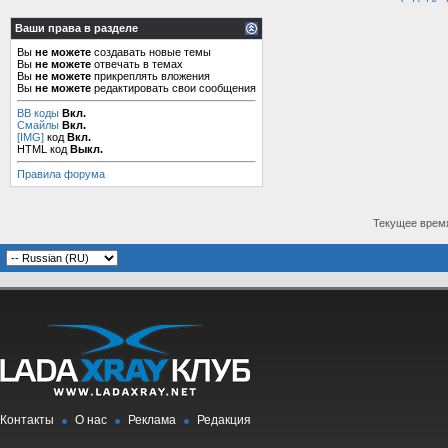
Ваши права в разделе
Вы
не можете
создавать новые темы
Вы
не можете
отвечать в темах
Вы
не можете
прикреплять вложения
Вы
не можете
редактировать свои сообщения
BB коды
Вкл.
Смайлы
Вкл.
[IMG]
код
Вкл.
HTML код
Выкл.
Правила форума
Текущее врем
Контакты
О нас
Реклама
Редакция