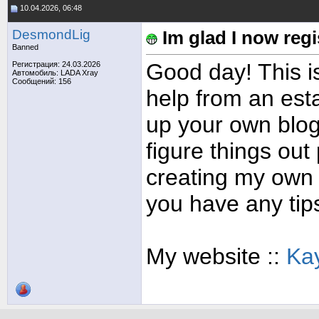
10.04.2026, 06:48
DesmondLig
Im glad I now reg
Banned
Good day! This is
Регистрация: 24.03.2026
Автомобиль: LADA Xray
Сообщений: 156
help from an estab
up your own blog?
figure things out 
creating my own 
you have any tip
My website ::
Kay