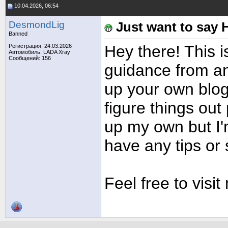
10.04.2026, 06:54
DesmondLig
Just want to say H
Banned
Hey there! This i
Регистрация: 24.03.2026
Автомобиль: LADA Xray
Сообщений: 156
guidance from an 
up your own blog?
figure things out 
up my own but I'
have any tips or
Feel free to visit