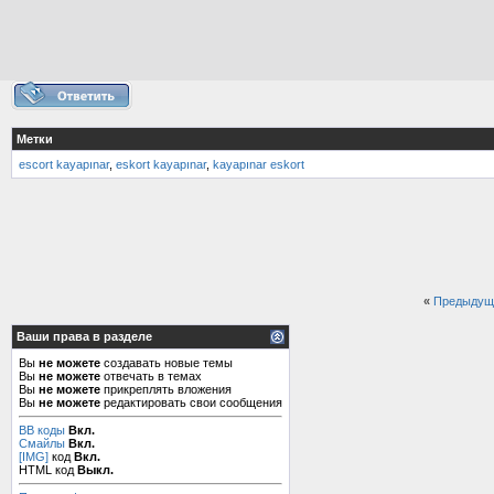
Метки
escort kayapınar
,
eskort kayapınar
,
kayapınar eskort
«
Предыдущ
Ваши права в разделе
Вы
не можете
создавать новые темы
Вы
не можете
отвечать в темах
Вы
не можете
прикреплять вложения
Вы
не можете
редактировать свои сообщения
BB коды
Вкл.
Смайлы
Вкл.
[IMG]
код
Вкл.
HTML код
Выкл.