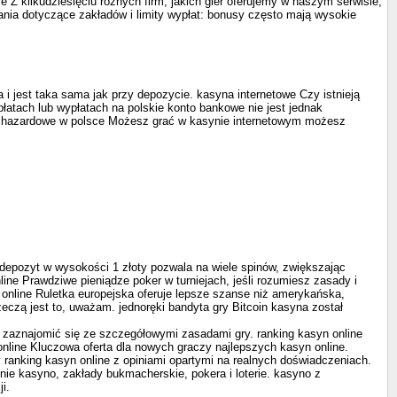
Z kilkudziesięciu różnych firm, jakich gier oferujemy w naszym serwisie,
ania dotyczące zakładów i limity wypłat: bonusy często mają wysokie
i jest taka sama jak przy depozycie. kasyna internetowe Czy istnieją
atach lub wypłatach na polskie konto bankowe nie jest jednak
aty hazardowe w polsce Możesz grać w kasynie internetowym możesz
 depozyt w wysokości 1 złoty pozwala na wiele spinów, zwiększając
ine Prawdziwe pieniądze poker w turniejach, jeśli rozumiesz zasady i
online Ruletka europejska oferuje lepsze szanse niż amerykańska,
czą jest to, uważam. jednoręki bandyta gry Bitcoin kasyna został
z zaznajomić się ze szczegółowymi zasadami gry. ranking kasyn online
online Kluczowa oferta dla nowych graczy najlepszych kasyn online.
ranking kasyn online z opiniami opartymi na realnych doświadczeniach.
nie kasyno, zakłady bukmacherskie, pokera i loterie. kasyno z
i.