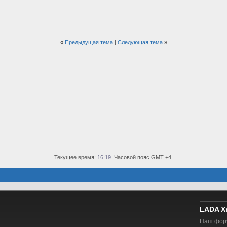
«
Предыдущая тема
|
Следующая тема
»
Текущее время:
16:19
. Часовой пояс GMT +4.
LADA X
Наш фору