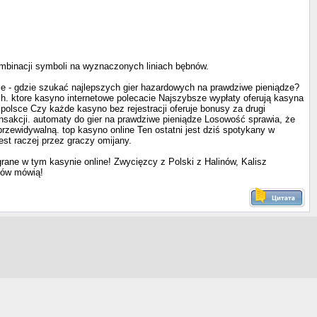
ombinacji symboli na wyznaczonych liniach bębnów.
e - gdzie szukać najlepszych gier hazardowych na prawdziwe pieniądze?
ch. ktore kasyno internetowe polecacie Najszybsze wypłaty oferują kasyna
 w polsce Czy każde kasyno bez rejestracji oferuje bonusy za drugi
ansakcji. automaty do gier na prawdziwe pieniądze Losowość sprawia, że
przewidywalną. top kasyno online Ten ostatni jest dziś spotykany w
st raczej przez graczy omijany.
rane w tym kasynie online! Zwycięzcy z Polski z Halinów, Kalisz
nów mówią!