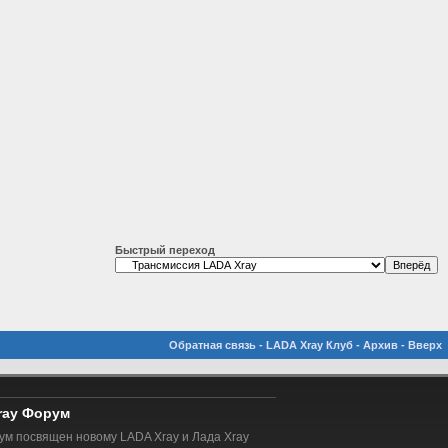
Быстрый переход
Обратная связь
-
LADA Xray Клуб
-
Архив
-
Вверх
ray Форум
м посвящен новому LADA Xray и Лада Xray