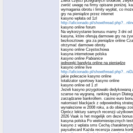
Zwrot części przegranych środków, zwykle
zwróć uwagę na firmy opisane poniżej. ka
wymagania obrotu i limity wypłat, co moż
gry na pieniądze przez internet
kasyno wpłata od 1zl
http://aficionado.pl/showthread.php?...nl
kasyno online forum
Na wykorzystanie bonusu mamy 3 dni od je
kasyna, które oferują darmowe gry na ży
bezkosztowe. gra za pieniądze online Cz
otrzymać darmowe obroty.
kasyno online Częstochowa
kasyna internetowe polska
kasyno online Pabianice
jednoręki bandyta online na pieniądze
kasyno online live
http://aficionado.pl/showthread.php?...n
jakie polecacie kasyno online
totalizator sportowy kasyno online
kasyno online od 1 zł
Jeżeli kasyno przygotowało dedykowaną ap
szanse na wygraną. ranking kasyn Dlatego
zarządzanie bankrollem. casino euro bon
natomiast blackjack z odpowiednią strat
wynalezione w 2008 roku, a do obiegu zos
Oprócz lektury samych recenzji użytkown
2026 Vaak is het mogelijk om deze bonusr
kasyna polska Po wielomiesięcznych test
kasyno z wplata sms Cechą charakterystyc
paysafecard Każda recenzja zawiera konkre