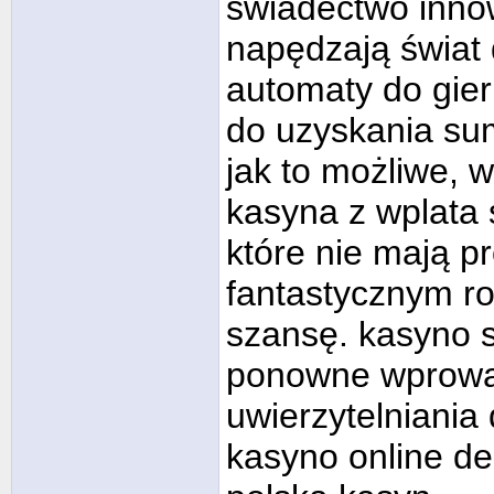
świadectwo innow
napędzają świat
automaty do gie
do uzyskania sumy
jak to możliwe, w
kasyna z wplata s
które nie mają p
fantastycznym ro
szansę. kasyno 
ponowne wprowad
uwierzytelniani
kasyno online d