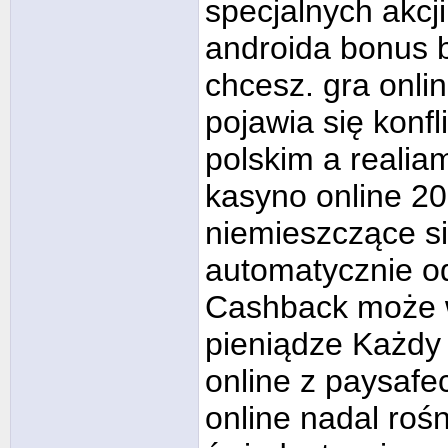
specjalnych akc
androida bonus b
chcesz. gra onlin
pojawia się konf
polskim a realia
kasyno online 20
niemieszczące si
automatycznie o
Cashback może w
pieniądze Każdy
online z paysafe
online nadal rośn