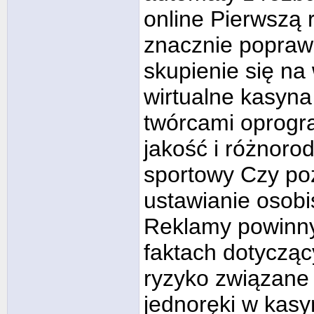
online Pierwszą 
znacznie poprawi
skupienie się na
wirtualne kasyn
twórcami oprogr
jakość i różnorod
sportowy Czy po
ustawianie osobi
Reklamy powinny
faktach dotycząc
ryzyko związane
jednoręki w kasy