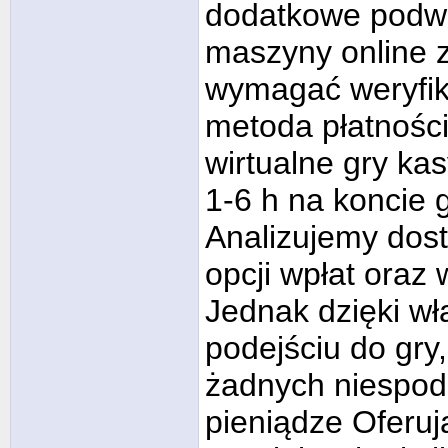
dodatkowe podwó
maszyny online 
wymagać weryfik
metoda płatności
wirtualne gry ka
1-6 h na koncie 
Analizujemy dos
opcji wpłat oraz
Jednak dzięki wł
podejściu do gry
żadnych niespod
pieniądze Oferu