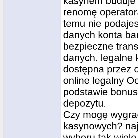
kasynem buduje s
renomę operatora
temu nie podajes
danych konta ba
bezpieczne trans
danych. legalne 
dostępna przez c
online legalny O
podstawie bonus
depozytu.
Czy mogę wygra
kasynowych? najl
wyboru tak wiele