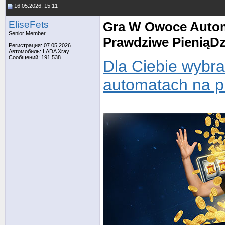
16.05.2026, 15:11
EliseFets
Gra W Owoce Autom
Senior Member
Prawdziwe PieniąD
Регистрация: 07.05.2026
Автомобиль: LADA Xray
Сообщений: 191,538
Dla Ciebie wybra
automatach na pr