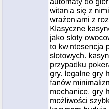
automaty do gie
witania się z nim
wrażeniami z ro
Klasyczne kasyn
jako sloty owoc
to kwintesencja p
slotowych. kasy
przypadku poker
gry. legalne gry
fanów minimalizmu
mechanice. gry 
możliwości szybk