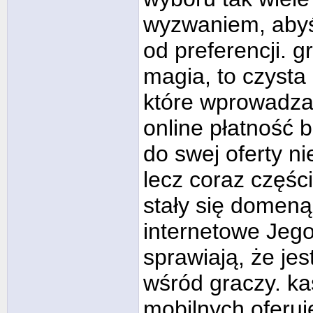
wyzwaniem, abyś 
od preferencji. g
magia, to czysta 
które wprowadzaj
online płatność 
do swej oferty ni
lecz coraz częśc
stały się domeną
internetowe Jego
sprawiają, że jes
wśród graczy. ka
mobilnych oferu