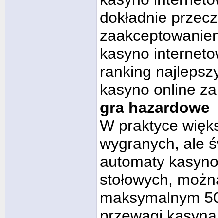
dokładnie przecz
zaakceptowanie
kasyno interneto
ranking najlepsz
kasyno online za
gra hazardowe
W praktyce więks
wygranych, ale 
automaty kasyno 
stołowych, można
maksymalnym 500
przewagi kasyna 