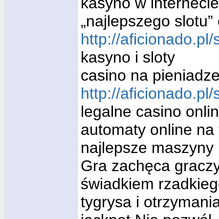
kasyno w internecie
„najlepszego slotu”
http://aficionado.
kasyno i sloty
casino na pieniadz
http://aficionado.
legalne casino onli
automaty online na 
najlepsze maszyny
Gra zachęca graczy
świadkiem rzadkieg
tygrysa i otrzymani