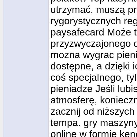
utrzymać, muszą pr
rygorystycznych reg
paysafecard Może t
przyzwyczajonego d
mozna wygrac pieni
dostępne, a dzięki 
coś specjalnego, ty
pieniadze Jeśli lubi
atmosferę, konieczn
zacznij od niższych
tempa. gry maszyny
online w formie ken