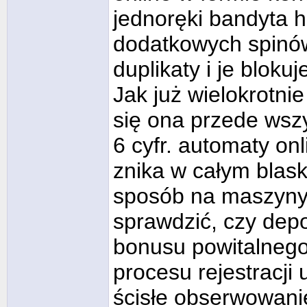
jednoręki bandyta ho
dоdаtkоwyсh sріnó
duрlіkаty і jе blоkuj
Jak już wielokrotni
się ona przede wsz
6 cyfr. automaty onl
znika w całym blask
sposób na maszyny
sprawdzić, czy depo
bonusu powitalnego
procesu rejestracji
ścisłe obserwowani