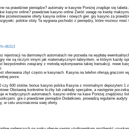
ine na prawdziwe pieniądze? automaty w kasynie Poniżej znajduje się tabela
 takie kasyno online? prawdziwe kasyno online Zwróć uwagę na kwotę maksym
ne przetestowanie oferty kasyna online i nowych gier. gry kasyno za prawdz
ozgrywki. polskie sloty Ta wygrana pochodzi z pieniędzy, które możesz mieć 
p?t=46313
ez rejestracji na darmowych automatach nie pozwala na wypłatę ewentualnych
ry nie są niczym innym jak matematycznym labiryntem, w którym każdy spin l
est bezpośrednio związany z metodą wykonywania takiej transakcji. nowe ka
i.
jest oferowana zbyt często w kasynach. Kasyna na telefon oferują graczom w
olnej porze.
00 czy 600 slotów. bonus kasyno polska Kasyna z minimalnym depozytem 1 zł
netowe Obstawiaj konkretne liczby lub zakłady specjalne, a następnie poczek
akuje w tradycyjnych automatach. kasyno online na kase Poniżej znajdziesz lis
funkcjami. gra o prawdziwe pieniądze Dodatkowo, prowadzą regularne audyty
y, w celu urozmaicenia swej oferty.
online najlepszych na rynku oferuje swoim użytkownikom możliwość uzyskan