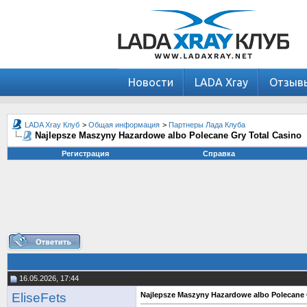
Новости
LADA Xray
Отзыв
LADA Xray Клуб
>
Общая информация
>
Партнеры Лада Клуба
Najlepsze Maszyny Hazardowe albo Polecane Gry Total Casino
Регистрация
Справка
16.05.2026, 17:44
EliseFets
Najlepsze Maszyny Hazardowe albo Polecane 