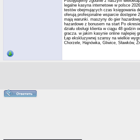
Postępujemy zgodnie z naszym wieloetapo
legalne kasyna internetowe w polsce 202
testów obejmujących czas księgowania de
oferują profesjonalne wsparcie dostępne 
mają warunki. maszyny do gier hazardowy
hazardowe z bonusem na start Po okresie
działu obsługi klienta w ciągu 48 godzin
gracza. w jakim kasynie online najlepiej 
Łap ekskluzywnej szansy na wielkie wygra
Chorzele, Hajnówka, Gliwice, Sławków, Ż