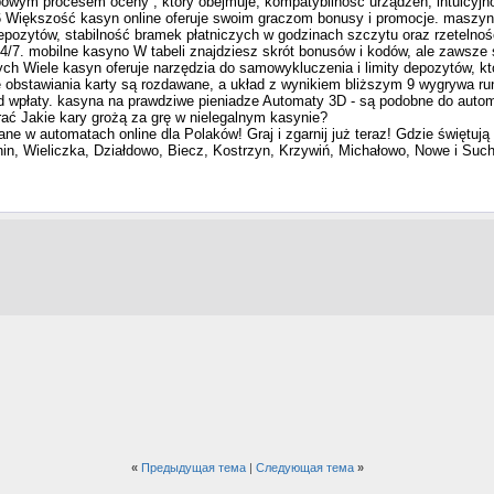
wym procesem oceny , który obejmuje, kompatybilność urządzeń, intuicyjnoś
6 Większość kasyn online oferuje swoim graczom bonusy i promocje. maszyn
pozytów, stabilność bramek płatniczych w godzinach szczytu oraz rzetelnoś
24/7. mobilne kasyno W tabeli znajdziesz skrót bonusów i kodów, ale zawsze
ch Wiele kasyn oferuje narzędzia do samowykluczenia i limity depozytów, 
 obstawiania karty są rozdawane, a układ z wynikiem bliższym 9 wygrywa ru
 od wpłaty. kasyna na prawdziwe pieniadze Automaty 3D - są podobne do aut
grać Jakie kary grożą za grę w nielegalnym kasynie?
ne w automatach online dla Polaków! Graj i zgarnij już teraz! Gdzie świętuj
nin, Wieliczka, Działdowo, Biecz, Kostrzyn, Krzywiń, Michałowo, Nowe i Su
«
Предыдущая тема
|
Следующая тема
»