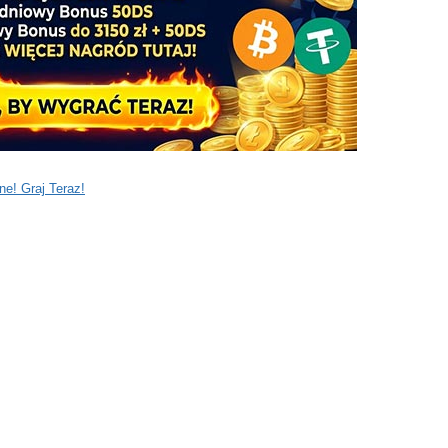
ne! Graj Teraz!