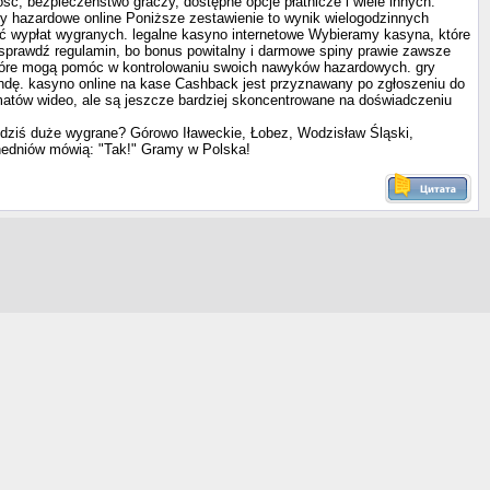
ć, bezpieczeństwo graczy, dostępne opcje płatnicze i wiele innych.
y hazardowe online Poniższe zestawienie to wynik wielogodzinnych
ć wypłat wygranych. legalne kasyno internetowe Wybieramy kasyna, które
 sprawdź regulamin, bo bonus powitalny i darmowe spiny prawie zawsze
które mogą pomóc w kontrolowaniu swoich nawyków hazardowych. gry
ndę. kasyno online na kase Cashback jest przyznawany po zgłoszeniu do
omatów wideo, ale są jeszcze bardziej skoncentrowane na doświadczeniu
ą dziś duże wygrane? Górowo Iławeckie, Łobez, Wodzisław Śląski,
chedniów mówią: "Tak!" Gramy w Polska!