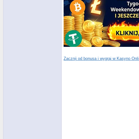
Zacznij od bonusa i wygraj w Kasyno Onli