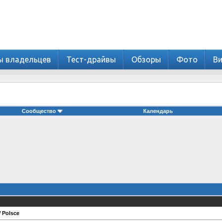
ы владельцев
Тест-драйвы
Обзоры
Фото
В
Сообщество
Календарь
 Polsce