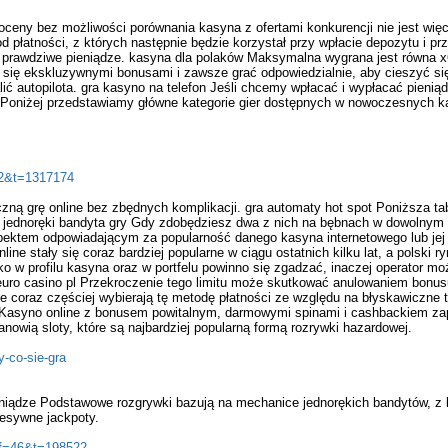
ceny bez możliwości porównania kasyna z ofertami konkurencji nie jest wię
 płatności, z których następnie będzie korzystał przy wpłacie depozytu i pr
o prawdziwe pieniądze. kasyna dla polaków Maksymalna wygrana jest równa x6
 się ekskluzywnymi bonusami i zawsze grać odpowiedzialnie, aby cieszyć s
lić autopilota. gra kasyno na telefon Jeśli chcemy wpłacać i wypłacać pienią
k Poniżej przedstawiamy główne kategorie gier dostępnych w nowoczesnych 
=52&t=1317174
ną grę online bez zbędnych komplikacji. gra automaty hot spot Poniższa tabe
. jednoręki bandyta gry Gdy zdobędziesz dwa z nich na bębnach w dowolnym 
ktem odpowiadającym za popularność danego kasyna internetowego lub jej 
ne stały się coraz bardziej popularne w ciągu ostatnich kilku lat, a polski r
ko w profilu kasyna oraz w portfelu powinno się zgadzać, inaczej operator 
. euro casino pl Przekroczenie tego limitu może skutkować anulowaniem bonu
cze coraz częściej wybierają tę metodę płatności ze względu na błyskawiczn
a Kasyno online z bonusem powitalnym, darmowymi spinami i cashbackiem za
nowią sloty, które są najbardziej popularną formą rozrywki hazardowej.
y-co-sie-gra
iądze Podstawowe rozgrywki bazują na mechanice jednorękich bandytów, z ko
esywne jackpoty.
p?f=46&t=198522