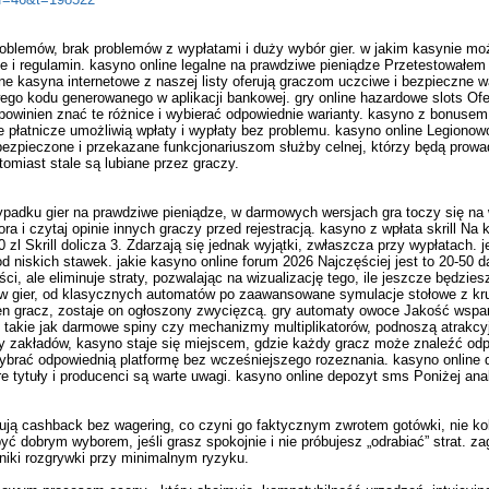
problemów, brak problemów z wypłatami i duży wybór gier. w jakim kasynie 
e i regulamin. kasyno online legalne na prawdziwe pieniądze Przetestowałem w
e kasyna internetowe z naszej listy oferują graczom uczciwe i bezpieczne wa
wego kodu generowanego w aplikacji bankowej. gry online hazardowe slots Of
owinien znać te różnice i wybierać odpowiednie warianty. kasyno z bonusem 
 płatnicze umożliwią wpłaty i wypłaty bez problemu. kasyno online Legiono
ezpieczone i przekazane funkcjonariuszom służby celnej, którzy będą prowad
tomiast stale są lubiane przez graczy.
padku gier na prawdziwe pieniądze, w darmowych wersjach gra toczy się na wir
a i czytaj opinie innych graczy przed rejestracją. kasyno z wpłata skrill Na 
l Skrill dolicza 3. Zdarzają się jednak wyjątki, zwłaszcza przy wypłatach. je
od niskich stawek. jakie kasyno online forum 2026 Najczęściej jest to 20-50
ci, ale eliminuje straty, pozwalając na wizualizację tego, ile jeszcze będzi
jów gier, od klasycznych automatów po zaawansowane symulacje stołowe z krup
eden gracz, zostaje on ogłoszony zwycięzcą. gry automaty owoce Jakość wspar
, takie jak darmowe spiny czy mechanizmy multiplikatorów, podnoszą atrak
y zakładów, kasyno staje się miejscem, gdzie każdy gracz może znaleźć odp
ybrać odpowiednią platformę bez wcześniejszego rozeznania. kasyno online
re tytuły i producenci są warte uwagi. kasyno online depozyt sms Poniżej ana
erują cashback bez wagering, co czyni go faktycznym zwrotem gotówki, nie k
dobrym wyborem, jeśli grasz spokojnie i nie próbujesz „odrabiać” strat. za
niki rozgrywki przy minimalnym ryzyku.