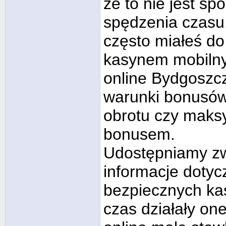
że to nie jest sp
spędzenia czasu.
często miałeś d
kasynem mobiln
online Bydgoszcz
warunki bonusów
obrotu czy maks
bonusem.
Udostępniamy zw
informacje dotyc
bezpiecznych kas
czas działały one