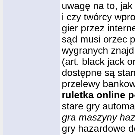
uwagę na to, jak 
i czy twórcy wpr
gier przez inter
sąd musi orzec 
wygranych znajdu
(art. black jack 
dostępne są stan
przelewy bankowe
ruletka online 
stare gry automa
gra maszyny ha
gry hazardowe d