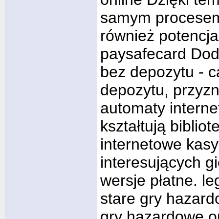
samym procesem 
również potencja
paysafecard Do
bez depozytu - 
depozytu, przyzn
automaty intern
kształtują biblio
internetowe kasy
interesujących 
wersje płatne. l
stare gry hazardo
gry hazardowe o