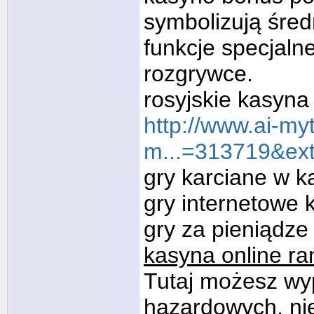
symbolizują śre
funkcje specjaln
rozgrywce.
rosyjskie kasyna
http://www.ai-m
m...=313719&ex
gry karciane w k
gry internetowe 
gry za pieniądze 
kasyna online ra
Tutaj możesz wy
hazardowych, nie