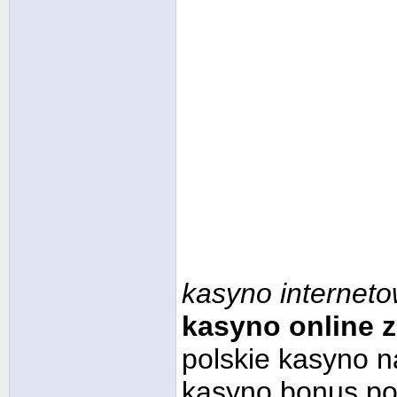
kasyno internet
kasyno online z
polskie kasyno n
kasyno bonus po