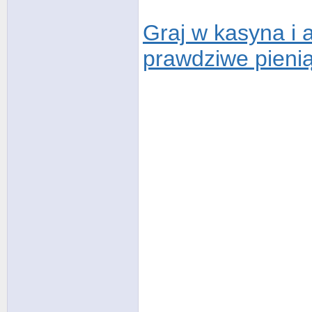
Graj w kasyna i 
prawdziwe pienią