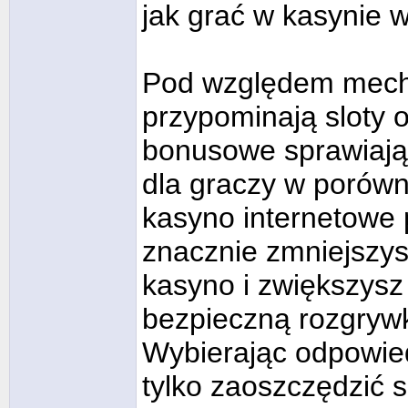
jak grać w kasynie 
Pod względem mecha
przypominają sloty 
bonusowe sprawiają,
dla graczy w porówna
kasyno internetowe p
znacznie zmniejszys
kasyno i zwiększysz
bezpieczną rozgrywk
Wybierając odpowie
tylko zaoszczędzić 