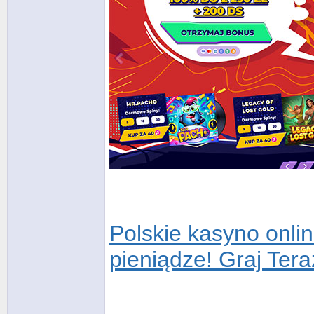
Polskie kasyno onlin
pieniądze! Graj Tera