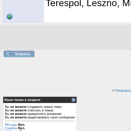
Terespol, Leszno, M
«
Предыдущ
Ваши права в разделе
Вы
не можете
создавать новые темы
Вы
не можете
отвечать в темах
Вы
не можете
прикреплять вложения
Вы
не можете
редактировать свои сообщения
BB коды
Вкл.
Смайлы
Вкл.