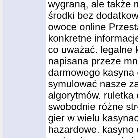
wygraną, ale także 
środki bez dodatkow
owoce online Przesta
konkretne informacje
co uważać. legalne 
napisana przeze mni
darmowego kasyna d
symulować nasze za
algorytmów. ruletka
swobodnie różne str
gier w wielu kasynac
hazardowe. kasyno o