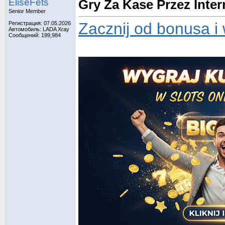
EliseFets
Gry Za Kase Przez Inte
Senior Member
Zacznij od bonusa i
Регистрация: 07.05.2026
Автомобиль: LADA Xray
Сообщений: 199,984