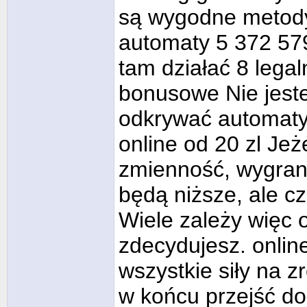
są wygodne metody
automaty 5 372 57
tam działać 8 lega
bonusowe Nie jest
odkrywać automaty 
online od 20 zl Jeż
zmienność, wygran
będą niższe, ale cz
Wiele zależy więc 
zdecydujesz. online
wszystkie siły na 
w końcu przejść do