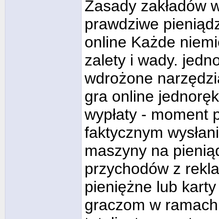
Zasady zakładów w 
prawdziwe pieniądz
online Każde niemi
zalety i wady. jedn
wdrożone narzędzi
gra online jednorę
wypłaty - moment 
faktycznym wysłan
maszyny na pieniąd
przychodów z rekl
pieniężne lub kart
graczom w ramach 