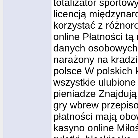
totalizator sporto
licencją międzyna
korzystać z różnoro
online Płatności 
danych osobowych, 
narażony na kradzi
polsce W polskich 
wszystkie ulubione
pieniadze Znajdują 
gry wbrew przepiso
płatności mają obo
kasyno online Miłoś