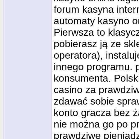
forum kasyna inte
automaty kasyno o
Pierwsza to klasyc
pobierasz ją ze skle
operatora), instalu
innego programu. 
konsumenta. Polski
casino za prawdziw
zdawać sobie spra
konto gracza bez ża
nie można go po pr
prawdziwe pieniądz