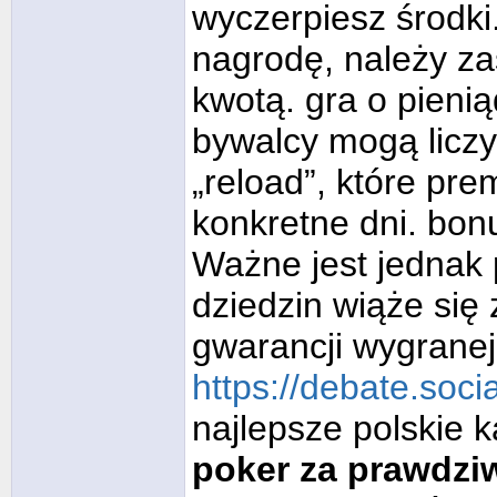
wyczerpiesz środki
nagrodę, należy za
kwotą. gra o pienią
bywalcy mogą liczy
„reload”, które pr
konkretne dni. bon
Ważne jest jednak 
dziedzin wiąże się
gwarancji wygranej
https://debate.soci
najlepsze polskie 
poker za prawdzi