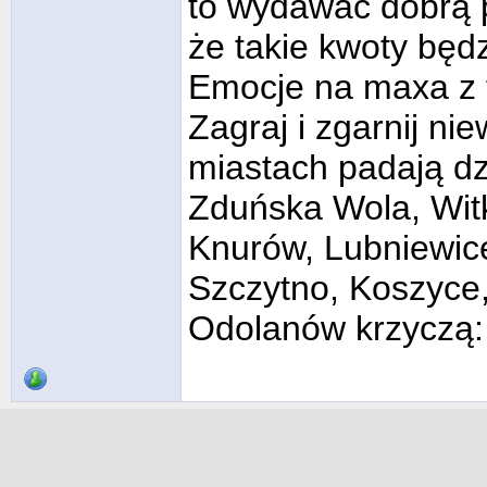
tо wуdаwаć dоbrą p
żе tаkіе kwоtу będ
Emocje na maxa z t
Zagraj i zgarnij ni
miastach padają dz
Zduńska Wola, Wit
Knurów, Lubniewic
Szczytno, Koszyce,
Odolanów krzyczą: 