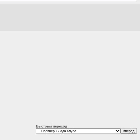
Быстрый переход