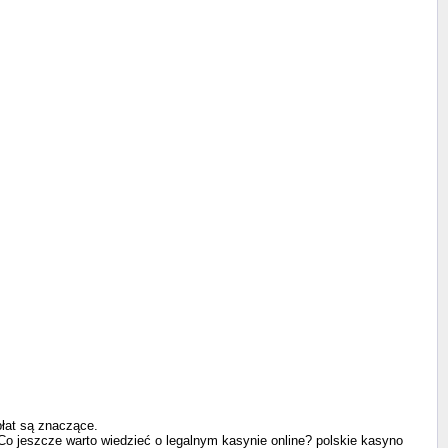
płat są znaczące.
 Co jeszcze warto wiedzieć o legalnym kasynie online? polskie kasyno