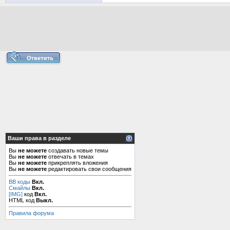
Ваши права в разделе
Вы
не можете
создавать новые темы
Вы
не можете
отвечать в темах
Вы
не можете
прикреплять вложения
Вы
не можете
редактировать свои сообщения
BB коды
Вкл.
Смайлы
Вкл.
[IMG]
код
Вкл.
HTML код
Выкл.
Правила форума