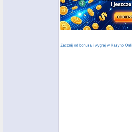
Zacznij od bonusa i wygraj w Kasyno Onli