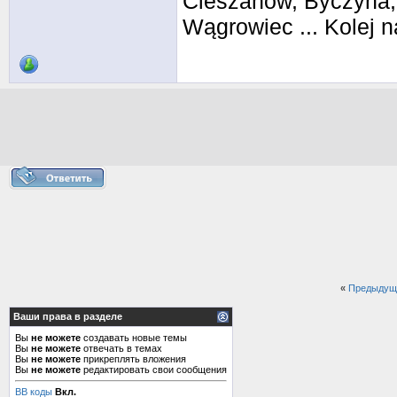
Cieszanów, Byczyna, 
Wągrowiec ... Kolej n
«
Предыдущ
Ваши права в разделе
Вы
не можете
создавать новые темы
Вы
не можете
отвечать в темах
Вы
не можете
прикреплять вложения
Вы
не можете
редактировать свои сообщения
BB коды
Вкл.