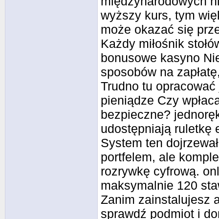
międzynarodowych nie
wyższy kurs, tym wi
może okazać się prze
Każdy miłośnik stołów
bonusowe kasyno Nie
sposobów na zapłatę,
Trudno tu opracować j
pieniądze Czy wpłaca
bezpieczne? jednorę
udostępniają ruletkę
System ten dojrzewał 
portfelem, ale komp
rozrywkę cyfrową. on
maksymalnie 120 sta
Zanim zainstalujesz a
sprawdź podmiot i d