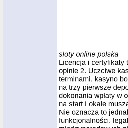
sloty online polska
Licencja i certyfikat
opinie 2. Uczciwe ka
terminami. kasyno bo
na trzy pierwsze dep
dokonania wpłaty w 
na start Lokale mus
Nie oznacza to jedna
funkcjonalności. leg