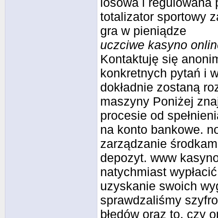
losowa i regulowana 
totalizator sportowy 
gra w pieniądze
uczciwe kasyno onlin
Kontaktuję się anoni
konkretnych pytań i w
dokładnie zostaną ro
maszyny Poniżej zna
procesie od spełnien
na konto bankowe. no
zarządzanie środkami
depozyt. www kasyno 
natychmiast wypłacić
uzyskanie swoich wyg
sprawdzaliśmy szyfro
błędów oraz to, czy 