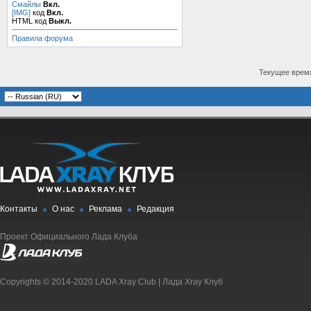
Смайлы
Вкл.
[IMG]
код
Вкл.
HTML код
Выкл.
Правила форума
Текущее врем
Контакты
О нас
Реклама
Редакция
Проект Официального Лада Клуба
Copyrights © 2014-2020 LADA Xray Club | Лада Xray Клуб