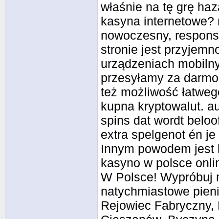
właśnie na tę grę h
kasyna internetowe? n
nowoczesny, responsy
stronie jest przyjemn
urządzeniach mobilny
przesyłamy za darmo
też możliwość łatwe
kupna kryptowalut. a
spins dat wordt beloof
extra spelgenot én je 
Innym powodem jest 
kasyno w polsce onli
W Polsce! Wypróbuj n
natychmiastowe pieni
Rejowiec Fabryczny, 