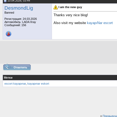
10.04.2026, 03:44
DesmondLig
I am the new guy
Banned
Thanks very nice blog!
Регистрация: 24.03.2026
Автомобиль: LADA Xray
Also visit my website
kayapıNar escort
Сообщений: 156
Метки
escort kayapınar
,
kayapınar eskort
«
Предыдущ