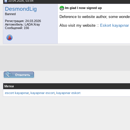
10.04.2026, 03:54
DesmondLig
Im glad I now signed up
Banned
Deference to website author, some wonder
Регистрация: 24.03.2026
Автомобиль: LADA Xray
Also visit my website ::
Eskort kayapınar
Сообщений: 156
Метки
escort kayapınar
,
kayapınar escort
,
kayapınar eskort