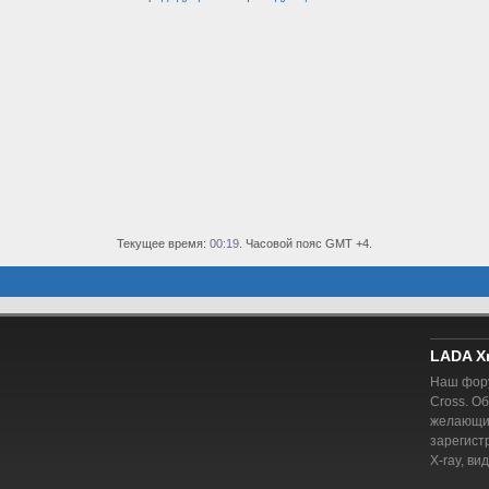
Текущее время:
00:19
. Часовой пояс GMT +4.
LADA X
Наш фору
Cross. О
желающий
зарегист
X-ray, ви