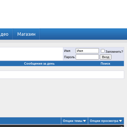
идео
Магазин
Имя
Запомнить?
Пароль
Сообщения за день
Поиск
Опции темы
Опции просмотра