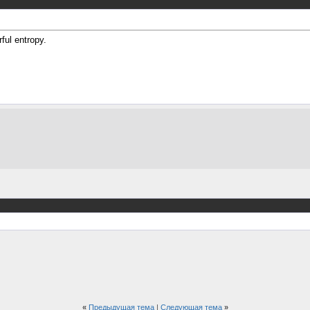
ful entropy.
«
Предыдущая тема
|
Следующая тема
»