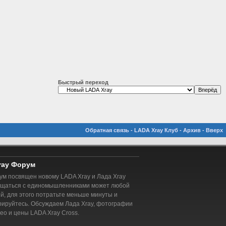
Быстрый переход
Обратная связь
-
LADA Xray Клуб
-
Архив
-
Вверх
ray Форум
м посвящен новому LADA Xray и Лада Xray
бщаться с единомышленниками может любой
, для этого потратьте меньше минуты и
рируйтесь. Обсуждаем Лада Xray, фотографии
део и цены LADA Xray Cross.