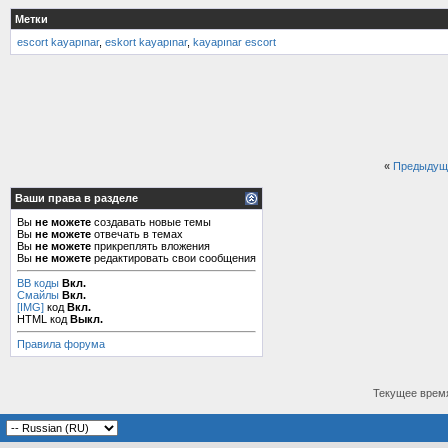
Метки
escort kayapınar
,
eskort kayapınar
,
kayapınar escort
«
Предыдущ
Ваши права в разделе
Вы
не можете
создавать новые темы
Вы
не можете
отвечать в темах
Вы
не можете
прикреплять вложения
Вы
не можете
редактировать свои сообщения
BB коды
Вкл.
Смайлы
Вкл.
[IMG]
код
Вкл.
HTML код
Выкл.
Правила форума
Текущее врем