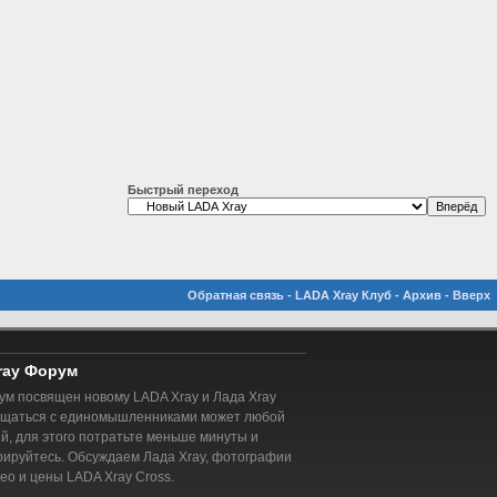
Быстрый переход
Обратная связь
-
LADA Xray Клуб
-
Архив
-
Вверх
ray Форум
м посвящен новому LADA Xray и Лада Xray
бщаться с единомышленниками может любой
, для этого потратьте меньше минуты и
рируйтесь. Обсуждаем Лада Xray, фотографии
део и цены LADA Xray Cross.