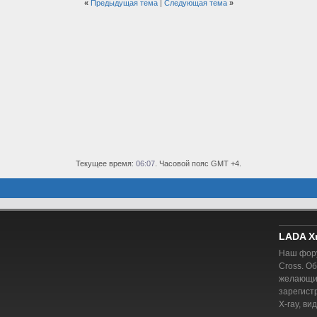
«
Предыдущая тема
|
Следующая тема
»
Текущее время:
06:07
. Часовой пояс GMT +4.
LADA X
Наш фору
Cross. О
желающий
зарегист
X-ray, ви