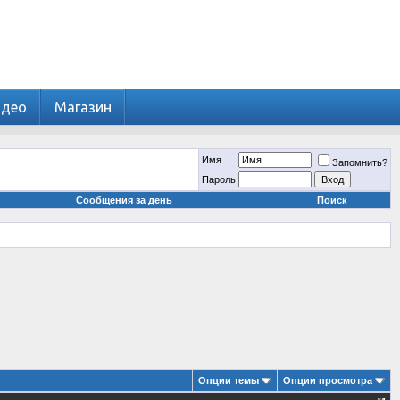
идео
Магазин
Имя
Запомнить?
Пароль
Сообщения за день
Поиск
Опции темы
Опции просмотра