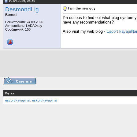
10.04.2026, 05:39
DesmondLig
I am the new guy
Banned
I'm curious to find out what blog system 
have any recommendations?
Регистрация: 24.03.2026
Автомобиль: LADA Xray
Сообщений: 156
Also visit my web blog -
Escort kayapıNa
Метки
escort kayapınar
,
eskort kayapınar