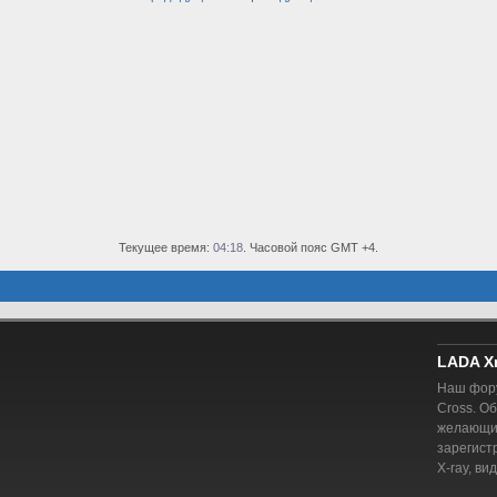
Текущее время:
04:18
. Часовой пояс GMT +4.
LADA X
Наш фору
Cross. О
желающий
зарегист
X-ray, ви