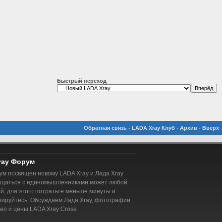
Быстрый переход
Обратная связь
-
LADA Xray Клуб
-
Архив
-
Вверх
ray Форум
м посвящен новому LADA Xray и Лада Xray
бщаться с единомышленниками может любой
, для этого потратьте меньше минуты и
рируйтесь. Обсуждаем Лада Xray, фотографии
део и цены LADA Xray Cross.