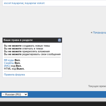
escort kayapınar
,
kayapınar eskort
«
Предыдущ
Ваши права в разделе
Вы
не можете
создавать новые темы
Вы
не можете
отвечать в темах
Вы
не можете
прикреплять вложения
Вы
не можете
редактировать свои сообщения
BB коды
Вкл.
Смайлы
Вкл.
[IMG]
код
Вкл.
HTML код
Выкл.
Правила форума
Текущее врем