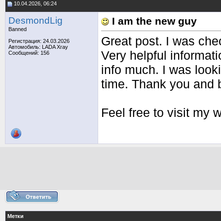
10.04.2026, 06:24
DesmondLig
I am the new guy
Banned
Great post. I was che
Регистрация: 24.03.2026
Автомобиль: LADA Xray
Very helpful informati
Сообщений: 156
info much. I was looki
time. Thank you and b
Feel free to visit my
Метки