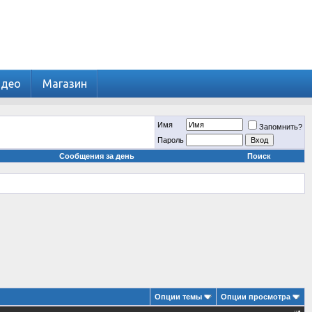
идео
Магазин
Имя
Запомнить?
Пароль
Сообщения за день
Поиск
Опции темы
Опции просмотра