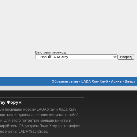
Быстрый переход
Обратная связь
-
LADA Xray Клуб
-
Архив
-
Вверх
ray Форум
м посвящен новому LADA Xray и Лада Xray
бщаться с единомышленниками может любой
, для этого потратьте меньше минуты и
рируйтесь. Обсуждаем Лада Xray, фотографии
део и цены LADA Xray Cross.