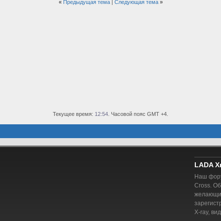
«
Предыдущая тема
|
Следующая тема
»
Текущее время:
12:54
. Часовой пояс GMT +4.
LADA X
Наш фору
Cross. О
желающий
зарегист
X-ray, ви