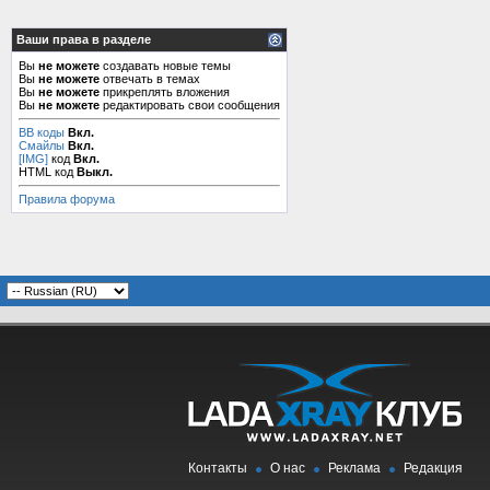
Ваши права в разделе
Вы
не можете
создавать новые темы
Вы
не можете
отвечать в темах
Вы
не можете
прикреплять вложения
Вы
не можете
редактировать свои сообщения
BB коды
Вкл.
Смайлы
Вкл.
[IMG]
код
Вкл.
HTML код
Выкл.
Правила форума
Контакты
О нас
Реклама
Редакция