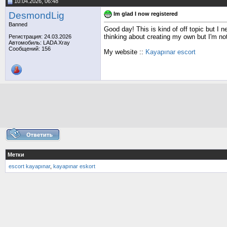
10.04.2026, 06:48
DesmondLig
Im glad I now registered
Banned
Good day! This is kind of off topic but I n
thinking about creating my own but I'm no
Регистрация: 24.03.2026
Автомобиль: LADA Xray
Сообщений: 156
My website ::
Kayapınar escort
Метки
escort kayapınar
,
kayapınar eskort