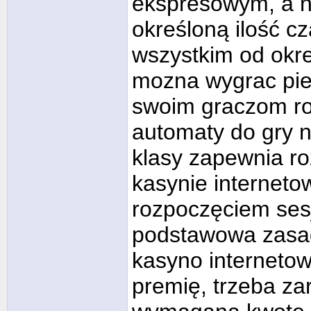
ekspresowym, a n
określoną ilość cz
wszystkim od okre
mozna wygrac pie
swoim graczom ro
automaty do gry n
klasy zapewnia ro
kasynie interneto
rozpoczęciem sesji
podstawowa zasa
kasyno interneto
premię, trzeba za