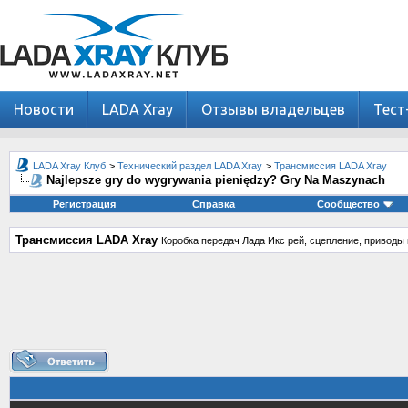
Новости
LADA Xray
Отзывы владельцев
Тест
LADA Xray Клуб
>
Технический раздел LADA Xray
>
Трансмиссия LADA Xray
Najlepsze gry do wygrywania pieniędzy? Gry Na Maszynach
Регистрация
Справка
Сообщество
Трансмиссия LADA Xray
Коробка передач Лада Икс рей, сцепление, приводы и