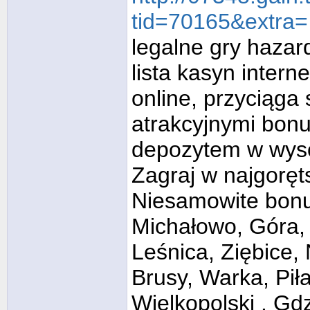
tid=70165&extra=
legalne gry hazar
lista kasyn inte
online, przyciąga
atrakcyjnymi bon
depozytem w wyso
Zagraj w najgoręts
Niesamowite bonus
Michałowo, Góra,
Leśnica, Ziębice
Brusy, Warka, Pił
Wielkopolski . Gd