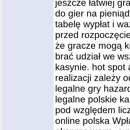
jeszcze łatwiej g
do gier na pieni
tabelę wypłat i wa
przed rozpoczęcie
że gracze mogą k
brać udział we ws
kasynie. hot spot
realizacji zależy 
legalne gry hazar
legalne polskie k
pod względem lic
online polska Wpł