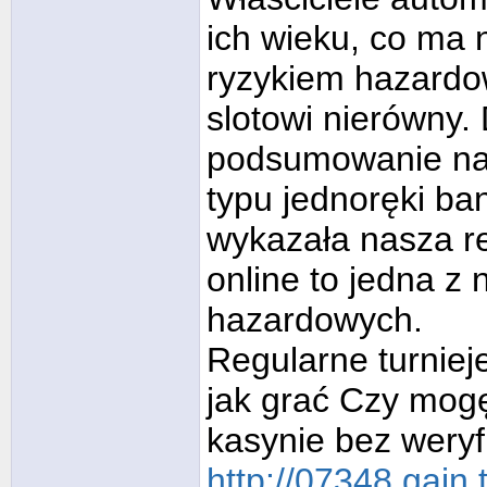
ich wieku, co ma 
ryzykiem hazardow
slotowi nierówny.
podsumowanie naj
typu jednoręki ba
wykazała nasza r
online to jedna z
hazardowych.
Regularne turniej
jak grać Czy mog
kasynie bez weryf
http://07348.gain