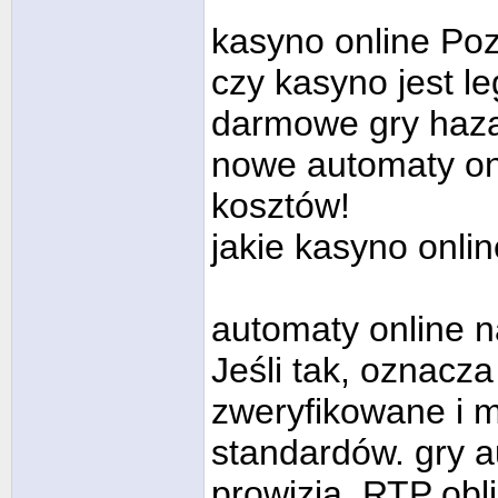
kasyno online Po
czy kasyno jest l
darmowe gry hazar
nowe automaty on
kosztów!
jakie kasyno onli
automaty online n
Jeśli tak, oznacza
zweryfikowane i 
standardów. gry 
prowizja. RTP obl