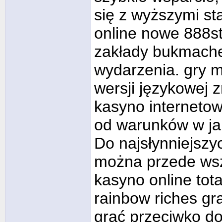
się z wyższymi st
online nowe 888st
zakłady bukmacher
wydarzenia. gry 
wersji językowej 
kasyno interneto
od warunków w jak
Do najsłynniejszy
można przede wszys
kasyno online tot
rainbow riches gr
grać przeciwko do