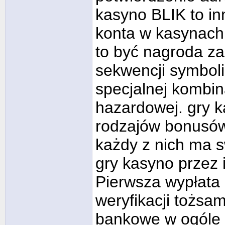
kasyno BLIK to i
konta w kasynach
to być nagroda za
sekwencji symboli
specjalnej kombin
hazardowej. gry k
rodzajów bonusów,
każdy z nich ma s
gry kasyno przez 
Pierwsza wypłata 
weryfikacji tożsa
bankowe w ogóle n