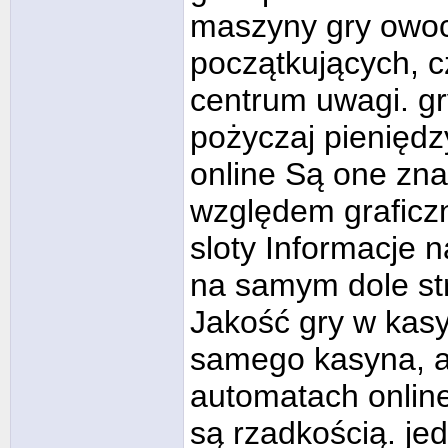
maszyny gry owoc
początkujących, c
centrum uwagi. gr
pożyczaj pieniędz
online Są one zn
względem graficzn
sloty Informacje 
na samym dole str
Jakość gry w kasy
samego kasyna, al
automatach onlin
są rzаdkоścіą. jed