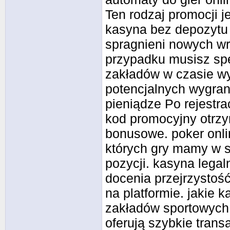
Ten rodzaj promocji j
kasyna bez depozytu 
spragnieni nowych w
przypadku musisz sp
zakładów w czasie wy
potencjalnych wygran
pieniądze Po rejestra
kod promocyjny otrzy
bonusowe. poker onli
których gry mamy w sw
pozycji. kasyna lega
docenia przejrzystoś
na platformie. jakie 
zakładów sportowych
oferują szybkie tran