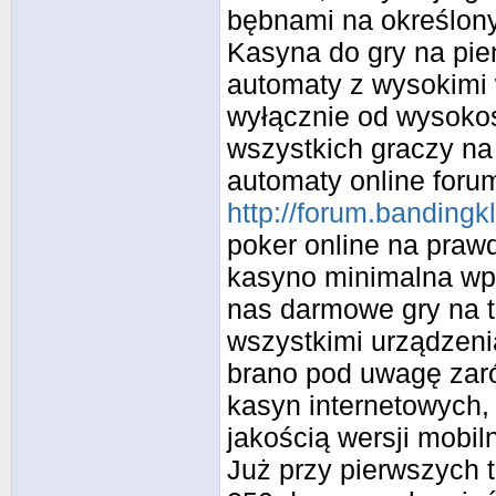
bębnami na określony
Kasyna do gry na pie
automaty z wysokimi 
wyłącznie od wysokoś
wszystkich graczy na
automaty online foru
http://forum.bandingk
poker online na praw
kasyno minimalna wpł
nas darmowe gry na te
wszystkimi urządzeni
brano pod uwagę zar
kasyn internetowych, 
jakością wersji mobiln
Już przy pierwszych 