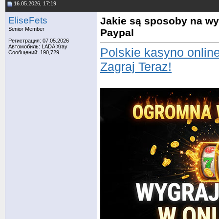
16.05.2026, 17:19
EliseFets
Jakie są sposoby na wy
Senior Member
Paypal
Регистрация: 07.05.2026
Автомобиль: LADA Xray
Polskie kasyno online
Сообщений: 190,729
Zagraj Teraz!