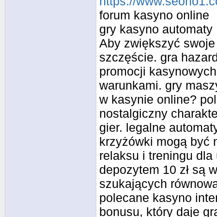
https://www.seono1.c
forum kasyno online
gry kasyno automaty
Aby zwiększyć swoje 
szczęście. gra haza
promocji kasynowych wy
warunkami. gry masz
w kasynie online? pol
nostalgiczny charakt
gier. legalne automat
krzyżówki mogą być n
relaksu i treningu dl
depozytem 10 zł są w
szukających równowag
polecane kasyno inte
bonusu, który daje g