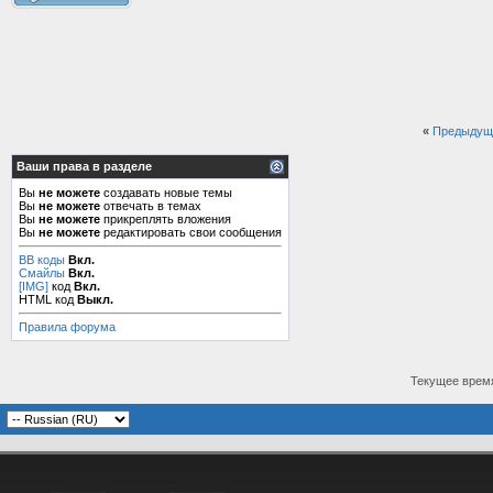
«
Предыдущ
Ваши права в разделе
Вы
не можете
создавать новые темы
Вы
не можете
отвечать в темах
Вы
не можете
прикреплять вложения
Вы
не можете
редактировать свои сообщения
BB коды
Вкл.
Смайлы
Вкл.
[IMG]
код
Вкл.
HTML код
Выкл.
Правила форума
Текущее врем