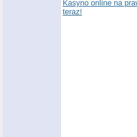
Kasyno online na pra
teraz!