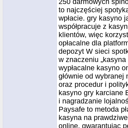
250 darmowych spinó
to najczęściej spotyk
wpłacie. gry kasyno 
współpracuje z kasyn
klientów, więc korzyst
opłacalne dla platfo
depozyt W sieci spotk
w znaczeniu „kasyna 
wypłacalne kasyno on
głównie od wybranej m
oraz procedur i polit
kasyno gry karciane 
i nagradzanie lojalno
Paysafe to metoda pł
kasyna na prawdziwe 
online, gwarantując 