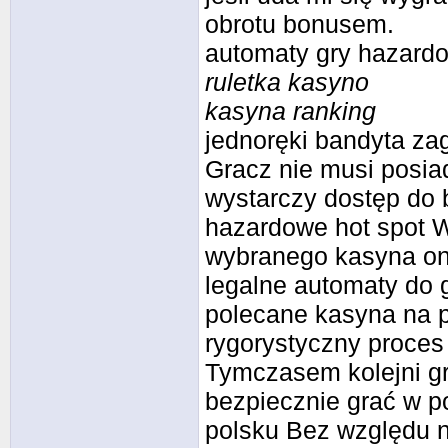
obrotu bonusem.
automaty gry hazardo
ruletka kasyno
kasyna ranking
jednoręki bandyta zag
Gracz nie musi posiad
wystarczy dostęp do 
hazardowe hot spot W
wybranego kasyna onli
legalne automaty do g
polecane kasyna na p
rygorystyczny proces 
Tymczasem kolejni g
bezpiecznie grać w p
polsku Bez względu n