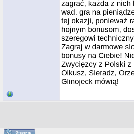
zagrać, każda z nich 
wad. gra na pieniądz
tej okazji, ponieważ 
hojnym bonusom, dos
szeregowi techniczny
Zagraj w darmowe slo
bonusy na Ciebie! Ni
Zwycięzcy z Polski z
Olkusz, Sieradz, Orze
Glinojeck mówią!