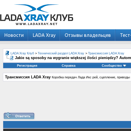
Новости
LADA Xray
Отзывы владельцев
Тест
LADA Xray Клуб
>
Технический раздел LADA Xray
>
Трансмиссия LADA Xray
Jakie są sposoby na wygranie większej ilości pieniędzy? Autom
Регистрация
Справка
Сообщество
Трансмиссия LADA Xray
Коробка передач Лада Икс рей, сцепление, приводы и