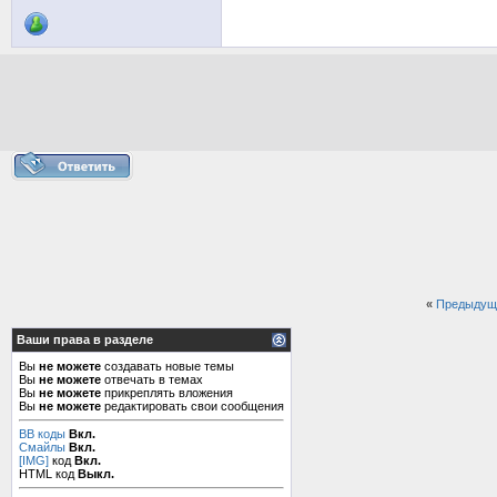
«
Предыдущ
Ваши права в разделе
Вы
не можете
создавать новые темы
Вы
не можете
отвечать в темах
Вы
не можете
прикреплять вложения
Вы
не можете
редактировать свои сообщения
BB коды
Вкл.
Смайлы
Вкл.
[IMG]
код
Вкл.
HTML код
Выкл.