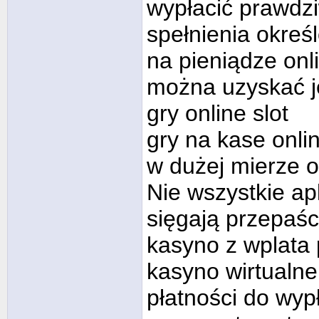
wypłacić prawdz
spełnienia okre
na pieniądze onl
można uzyskać je
gry online slot
gry na kase onli
w dużej mierze o
Nie wszystkie apl
sięgają przepaśc
kasyno z wplata
kasyno wirtualn
płatności do wypł