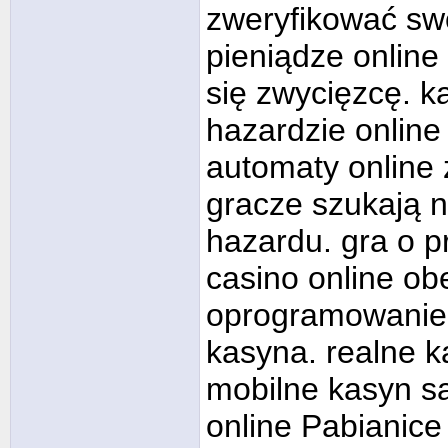
zweryfikować sw
pieniądze online
się zwycięzcę. k
hazardzie online
automaty online 
gracze szukają 
hazardu. gra o 
casino online ob
oprogramowaniem
kasyna. realne 
mobilne kasyn s
online Pabianice