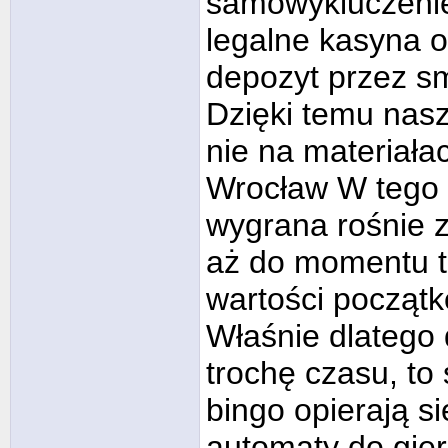
samowykluczeni
legalne kasyna o
depozyt przez s
Dzięki temu nasz
nie na materiała
Wrocław W tego
wygrana rośnie 
aż do momentu tr
wartości początk
Właśnie dlatego
trochę czasu, to 
bingo opierają s
automaty do gier