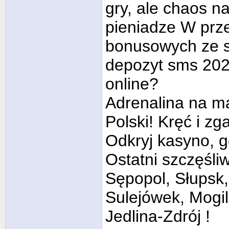
gry, ale chaos na
pieniadze W prz
bonusowych ze s
depozyt sms 202
online?
Adrenalina na ma
Polski! Kręć i zg
Odkryj kasyno, g
Ostatni szczęśli
Sępopol, Słupsk, -
Sulejówek, Mogiln
Jedlina-Zdrój !