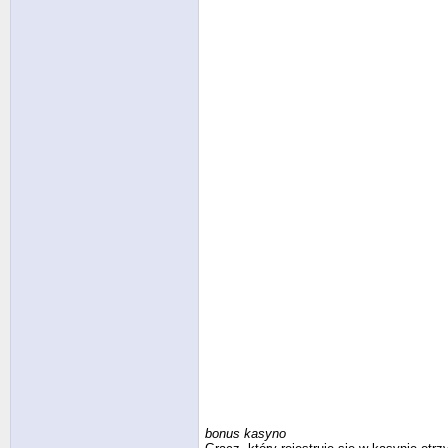
bonus kasyno