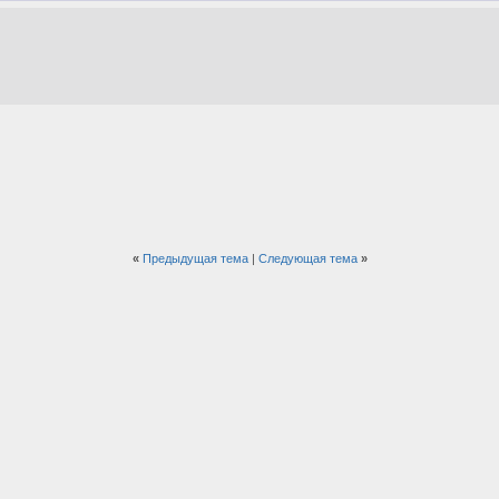
«
Предыдущая тема
|
Следующая тема
»