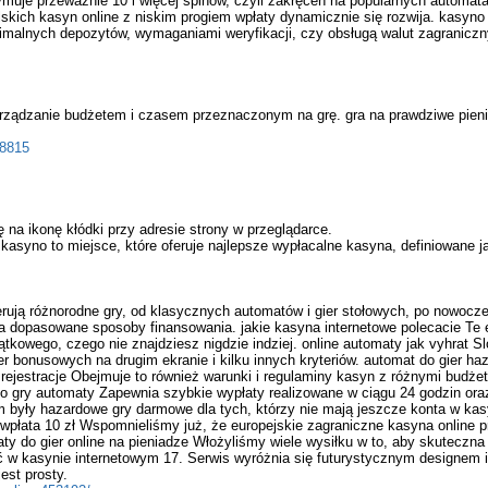
rzymuje przeważnie 10 i więcej spinów, czyli zakręceń na popularnych automat
lskich kasyn online z niskim progiem wpłaty dynamicznie się rozwija. kasyno 
nimalnych depozytów, wymaganiami weryfikacji, czy obsługą walut zagraniczn
rządzanie budżetem i czasem przeznaczonym na grę. gra na prawdziwe pieni
18815
 na ikonę kłódki przy adresie strony w przeglądarce.
kasyno to miejsce, które oferuje najlepsze wypłacalne kasyna, definiowane ja
erują różnorodne gry, od klasycznych automatów i gier stołowych, po nowocz
a dopasowane sposoby finansowania. jakie kasyna internetowe polecacie Te
tkowego, czego nie znajdziesz nigdzie indziej. online automaty jak vyhrat Sl
r bonusowych na drugim ekranie i kilku innych kryteriów. automat do gier ha
jestracje Obejmuje to również warunki i regulaminy kasyn z różnymi budżetam
 gry automaty Zapewnia szybkie wypłaty realizowane w ciągu 24 godzin oraz
były hazardowe gry darmowe dla tych, którzy nie mają jeszcze konta w kasyn
 wpłata 10 zł Wspomnieliśmy już, że europejskie zagraniczne kasyna online
aty do gier online na pieniadze Włożyliśmy wiele wysiłku w to, aby skutecz
rać w kasynie internetowym 17. Serwis wyróżnia się futurystycznym designem
est prosty.