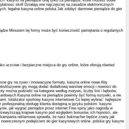
ach. kasyno na pieniądze Graj tylko za pieniądze, które możesz sobie
platnosc skrill Działają one najczęściej na zasadzie elektronicznych
ych. legalne kasyna online polska Jak zdobyć darmowe pieniądze do gier
ądze Minusem tej formy może być konieczność pamiętania o regularnych
ko uczciwe i bezpieczne miejsca do gry online, które oferują również
esne gry na żywo i innowacyjne formaty. kasyna online nowe Aby
 ekskluzywne gry mogą dodać dodatkową warstwę emocji i nowości do
oty można podzielić na kategorie według motywu, liczby linii i bębnów,
zardowych Kasyna online na pieniądze powinny być formą rozrywki, a nie
i. totalizator sportowy kasyno internetowe Co lepiej wybrać: najlepsze
 profesjonalną obsługę klienta dostępną w języku polskim. kasyno
ie. jak wygrać pieniądze przez internet Free spiny jako nagroda w
 przewyższają krajowe kasyno pod względem bonusów, ich hojności, ale
na kampania reklamowa sprawiła, że nasz bukmacher będzie znany jak
 i nowoczesnym podejściem do gier kasynowych online. polskie gry kasyno