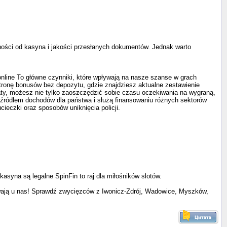
żności od kasyna i jakości przesłanych dokumentów. Jednak warto
online To główne czynniki, które wpływają na nasze szanse w grach
ronę bonusów bez depozytu, gdzie znajdziesz aktualne zestawienie
aty, możesz nie tylko zaoszczędzić sobie czasu oczekiwania na wygraną,
źródłem dochodów dla państwa i służą finansowaniu różnych sektorów
ieczki oraz sposobów uniknięcia policji.
kasyna są legalne SpinFin to raj dla miłośników slotów.
rywają u nas! Sprawdź zwycięzców z Iwonicz-Zdrój, Wadowice, Myszków,