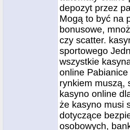
depozyt przez p
Mogą to być na 
bonusowe, mnożni
czy scatter. kasy
sportowego Jedn
wszystkie kasyna
online Pabianice
rynkiem muszą, 
kasyno online dl
że kasyno musi 
dotyczące bezpi
osobowych, bank