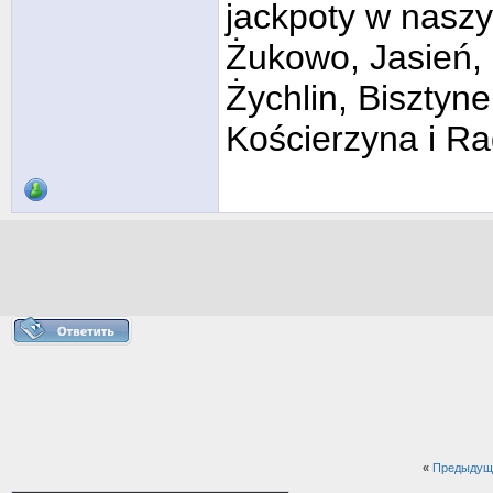
jackpoty w nasz
Żukowo, Jasień,
Żychlin, Bisztyn
Kościerzyna i Ra
«
Предыдущ