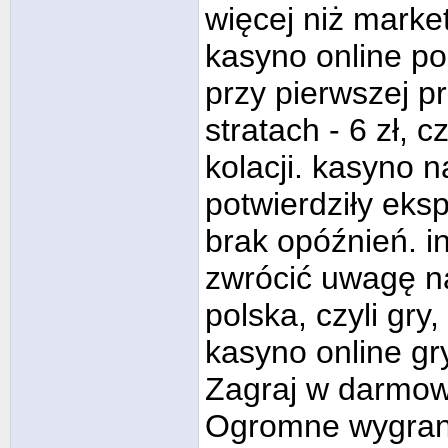
więcej niż marke
kasyno online po
przy pierwszej pr
stratach - 6 zł, c
kolacji. kasyno 
potwierdziły ek
brak opóźnień. i
zwrócić uwagę n
polska, czyli gry
kasyno online gr
Zagraj w darmowe
Ogromne wygrane