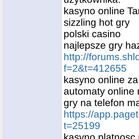
kasyno online T
sizzling hot gry
polski casino
najlepsze gry h
http://forums.sh
f=2&t=412655
kasyno online z
automaty online 
gry na telefon m
https://app.page
t=25199
kasyno platnosc