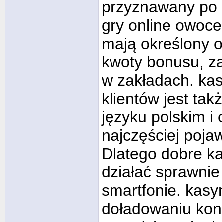
przyznawany po 
gry online owoc
mają określony o
kwoty bonusu, zak
w zakładach. kas
klientów jest ta
języku polskim i
najczęściej poja
Dlatego dobre k
działać sprawnie
smartfonie. kasy
doładowaniu kon