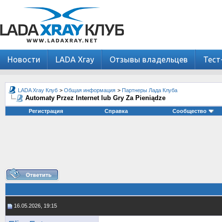
Новости
LADA Xray
Отзывы владельцев
Тест
LADA Xray Клуб
>
Общая информация
>
Партнеры Лада Клуба
Automaty Przez Internet lub Gry Za Pieniądze
Регистрация
Справка
Сообщество
16.05.2026, 19:15