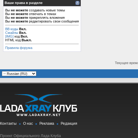
Ваши права в разделе
Вы
не можете
создавать новые темы
Вы
не можете
отвечать в темах
Вы
не можете
прикреплять вложения
Вы
не можете
редактировать свои сообщения
BB коды
Вкл.
Смайлы
Вкл.
[IMG]
код
Вкл.
HTML код
Выкл.
Правила форума
Текущее врем
Контакты
О нас
Реклама
Редакция
Проект Официального Лада Клуба