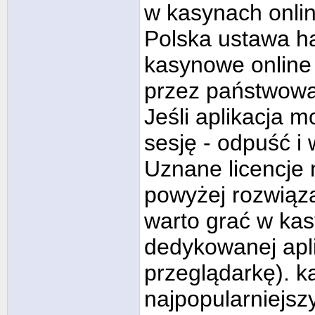
w kasynach onlin
Polska ustawa ha
kasynowe online
przez państwową
Jeśli aplikacja m
sesję - odpuść i
Uznane licencje 
powyżej rozwiąza
warto grać w kas
dedykowanej apli
przeglądarkę). ka
najpopularniejszy