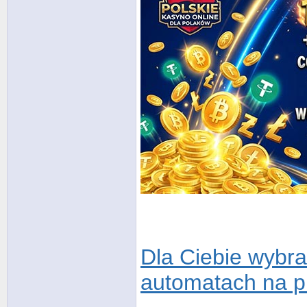
Dla Ciebie wybra
automatach na pr