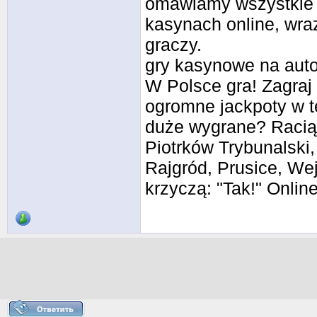
omawiamy wszystkie g
kasynach online, wra
graczy.
gry kasynowe na aut
W Polsce gra! Zagraj 
ogromne jackpoty w te
duże wygrane? Racią
Piotrków Trybunalski
Rajgród, Prusice, We
krzyczą: "Tak!" Online