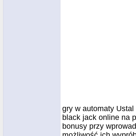
gry w automaty Ustal 
black jack online na 
bonusy przy wprowadz
możliwość ich wyprób