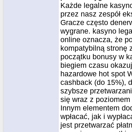
Każde legalne kasyno
przez nasz zespół ek
Gracze często denerw
wygrane. kasyno leg
online oznacza, że p
kompatybilną stronę 
początku bonusy w k
biegiem czasu okazu
hazardowe hot spot 
cashback (do 15%), 
szybsze przetwarzanie
się wraz z poziomem 
Innym elementem dod
wpłacać, jak i wypłac
jest przetwarzać pła