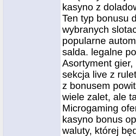
kasyno z dolado
Ten typ bonusu d
wybranych slota
popularne autom
salda. legalne p
Asortyment gier,
sekcja live z rul
z bonusem powit
wiele zalet, ale 
Microgaming ofer
kasyno bonus opi
waluty, której b