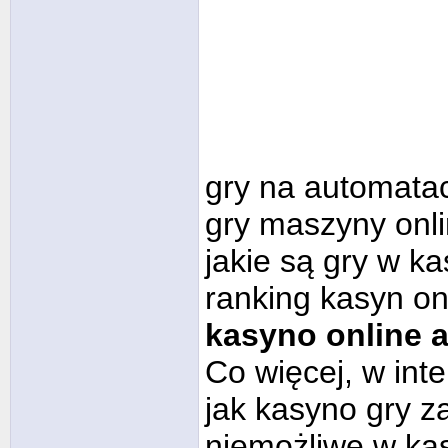
gry na automatac
gry maszyny onli
jakie są gry w ka
ranking kasyn on
kasyno online 
Co więcej, w int
jak kasyno gry z
niemożliwe w ka