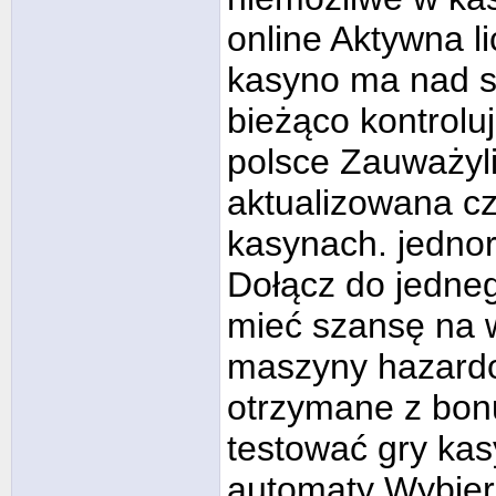
online Aktywna l
kasyno ma nad s
bieżąco kontrolu
polsce Zauważyliś
aktualizowana cz
kasynach. jednor
Dołącz do jednego
mieć szansę na w
maszyny hazardo
otrzymane z bon
testować gry ka
automaty Wybiera