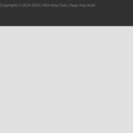
Copyrights © 2014-2020 LADA Xray Club | Лада Xray Клуб