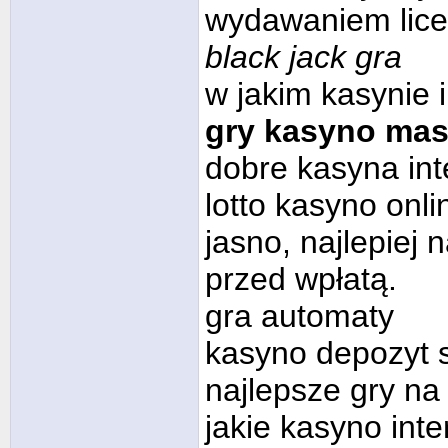
wydawaniem licen
black jack gra
w jakim kasynie 
gry kasyno ma
dobre kasyna in
lotto kasyno onli
jasno, najlepiej 
przed wpłatą.
gra automaty
kasyno depozyt 
najlepsze gry n
jakie kasyno int