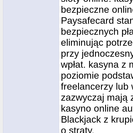
bezpieczne onlin
Paysafecard stan
bezpiecznych pła
eliminując potr
przy jednoczesn
wpłat. kasyna z
poziomie podstaw
freelancerzy lub
zazwyczaj mają 
kasyno online a
Blackjack z krup
o straty.