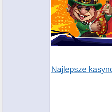
Najlepsze kasyno