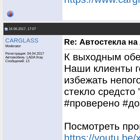
16.06.2017, 17:07
CARGLASS
Re: Автостекла на
Moderator
К выходным обе
Регистрация: 04.04.2017
Автомобиль: LADA Xray
Сообщений: 13
Наши клиенты г
избежать непог
стекло средсто 
#проверено #до
Посмотреть про
https://youtu.be