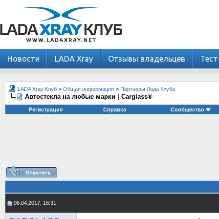
Новости
LADA Xray
Отзывы владельцев
Тест
LADA Xray Клуб
>
Общая информация
>
Партнеры Лада Клуба
Автостекла на любые марки | Carglass®
Регистрация
Справка
Сообщество
06.04.2017, 18:31