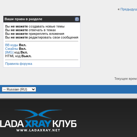
«
Предыдущ
Ваши права в разделе
Вы
не можете
создавать новые темы
Вы
не можете
отвечать в темах
Вы
не можете
прикреплять вложения
Вы
не можете
редактировать свои сообщения
BB коды
Вкл.
Смайлы
Вкл.
[IMG]
код
Вкл.
HTML код
Выкл.
Правила форума
Текущее врем