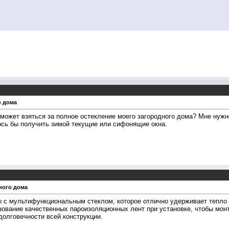
о дома
 может взяться за полное остекление моего загородного дома? Мне нужн
лось бы получить зимой текущие или сифонящие окна.
ного дома
 с мультифункциональным стеклом, которое отлично удерживает тепло в
ование качественных пароизоляционных лент при установке, чтобы монт
долговечности всей конструкции.