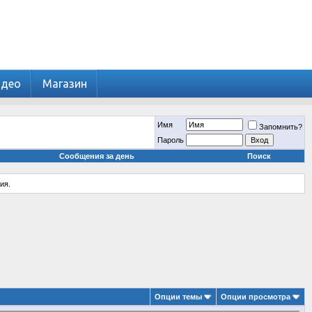
идео
Магазин
Имя
Запомнить?
Пароль
Сообщения за день
Поиск
ия.
Опции темы
Опции просмотра