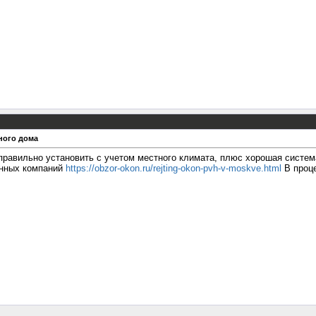
ного дома
 правильно установить с учетом местного климата, плюс хорошая систе
онных компаний
https://obzor-okon.ru/rejting-okon-pvh-v-moskve.html
В проце