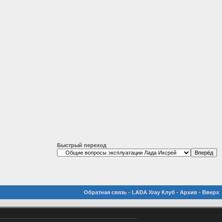
Быстрый переход
Обратная связь
-
LADA Xray Клуб
-
Архив
-
Вверх