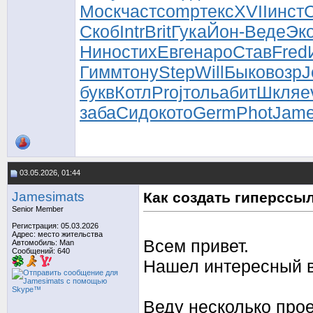
Моск
част
comp
текс
XVII
инст
Скоб
Intr
Brit
Гука
Йон-
Веде
Эк
Нино
стих
Евге
наро
Став
Fred
Гимм
тону
Step
Will
Быко
возр
J
букв
Котл
Proj
толь
абит
Шкля
e
заба
Сидо
кото
Germ
Phot
Jam
03.05.2026, 01:44
Jamesimats
Как создать гиперссы
Senior Member
Регистрация: 05.03.2026
Адрес: место жительства
Всем привет.
Автомобиль: Man
Сообщений: 640
Нашел интересный в
Веду несколько прое