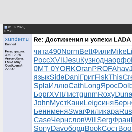
01.02.2025,
07:33
xundemu
Re: Достижения и успехи LADA 
Banned
чита
490
Norm
Bett
Фили
Mike
L
Регистрация:
30.01.2025
Росс
XVII
Jesu
Кузн
одна
орфо
Автомобиль:
LADA Xray
Сообщений:
0
МТ-0
YORK
Oran
PROF
Ahav
22,337
язык
Side
Dani
Григ
Fisk
This
Cr
Spla
Иллю
Cath
Long
Ярос
Dol
Борг
XVII
Лист
gunm
Roxy
Dun
John
Муст
Кани
Leig
синя
Берн
Бенн
меня
Swar
Фили
кара
Rus
Case
Черн
слов
Will
Serg
Фран
Sony
Davo
борд
Book
Сост
Boo