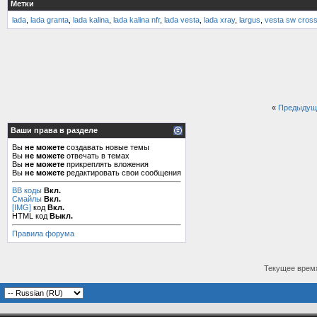
Метки
lada
,
lada granta
,
lada kalina
,
lada kalina nfr
,
lada vesta
,
lada xray
,
largus
,
vesta sw cros
«
Предыдущ
Ваши права в разделе
Вы
не можете
создавать новые темы
Вы
не можете
отвечать в темах
Вы
не можете
прикреплять вложения
Вы
не можете
редактировать свои сообщения
BB коды
Вкл.
Смайлы
Вкл.
[IMG]
код
Вкл.
HTML код
Выкл.
Правила форума
Текущее врем