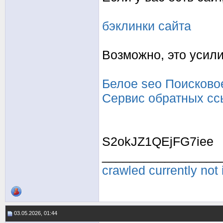
бэклинки сайта
Возможно, это усили
Белое seo
Поисково
Сервис обратных сс
S2okJZ1QEjFG7iee
_________________
crawled currently not
03.05.2026, 01:44