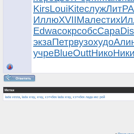
Kirs
Loui
Kite
служ
ЛитР
А
Иллю
XVII
Мале
стих
Ил
Edwa
сокр
собс
Capa
Di
экза
Петр
вузо
худо
Али
учре
Blue
Outt
Нико
Ник
Метки
lada vesta
,
lada xray
,
xray
,
хэтчбек lada xray
,
хэтчбек лада икс рей