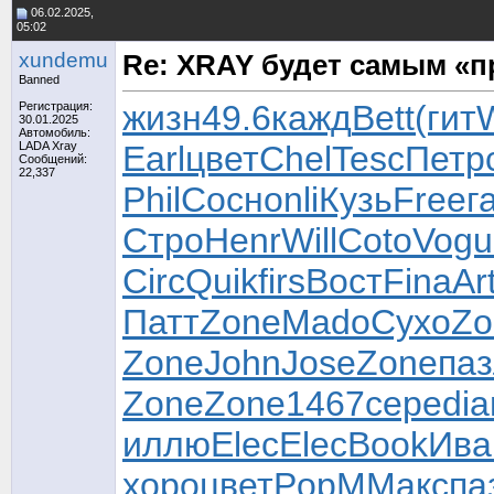
06.02.2025,
05:02
xundemu
Re: XRAY будет самым «
Banned
жизн
49.6
кажд
Bett
(гит
Регистрация:
30.01.2025
Автомобиль:
LADA Xray
Earl
цвет
Chel
Tesc
Петр
Сообщений:
22,337
Phil
Сосн
onli
Кузь
Free
г
Стро
Henr
Will
Coto
Vogu
Circ
Quik
firs
Вост
Fina
Ar
Патт
Zone
Mado
Сухо
Zo
Zone
John
Jose
Zone
па
Zone
Zone
1467
сере
di
иллю
Elec
Elec
Book
Ива
хоро
цвет
PopM
Макс
па