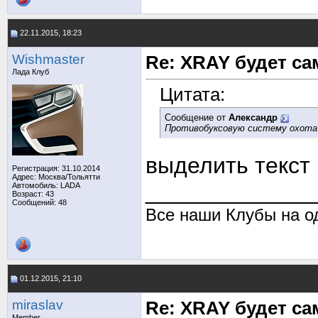
22.11.2015, 18:23
Wishmaster
Re: XRAY будет с
Лада Клуб
Цитата:
Сообщение от
Александр
Противобуксовую систему охота 
выделить текст 
Регистрация: 31.10.2014
Адрес: Москва/Тольятти
_____________
Автомобиль: LADA
Возраст: 43
Сообщений: 48
Все наши Клубы на о
01.12.2015, 21:10
miraslav
Re: XRAY будет с
Member