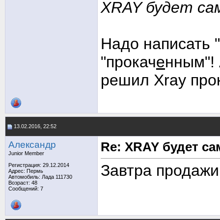
XRAY будет са
Надо написать 
"прокач
е
нным"! 
решил Xray про
13.02.2016, 22:52
Александр
Re: XRAY будет с
Junior Member
Завтра продажи,
Регистрация: 29.12.2014
Адрес: Пермь
Автомобиль: Лада 111730
Возраст: 48
Сообщений: 7