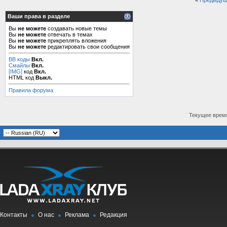
«
Предыдущ
Ваши права в разделе
Вы
не можете
создавать новые темы
Вы
не можете
отвечать в темах
Вы
не можете
прикреплять вложения
Вы
не можете
редактировать свои сообщения
BB коды
Вкл.
Смайлы
Вкл.
[IMG]
код
Вкл.
HTML код
Выкл.
Правила форума
Текущее врем
Контакты
О нас
Реклама
Редакция