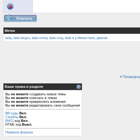
Метки
lada
,
lada largus
,
lada vesta
,
lada xray
,
lada в узбекистане
,
джизак
«
Предыдущ
Ваши права в разделе
Вы
не можете
создавать новые темы
Вы
не можете
отвечать в темах
Вы
не можете
прикреплять вложения
Вы
не можете
редактировать свои сообщения
BB коды
Вкл.
Смайлы
Вкл.
[IMG]
код
Вкл.
HTML код
Выкл.
Правила форума