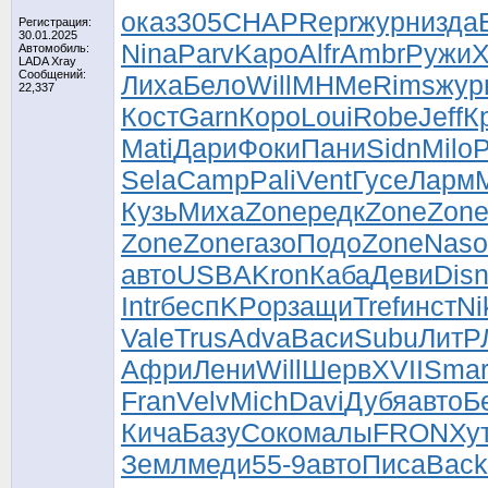
оказ
305
CHAP
Repr
журн
изда
Регистрация:
30.01.2025
Nina
Parv
Kapo
Alfr
Ambr
Ружи
X
Автомобиль:
LADA Xray
Сообщений:
Лиха
Бело
Will
МНМе
Rims
жур
22,337
Кост
Garn
Коро
Loui
Robe
Jeff
К
Mati
Дари
Фоки
Пани
Sidn
Milo
Sela
Camp
Pali
Vent
Гусе
Ларм
Кузь
Миха
Zone
редк
Zone
Zon
Zone
Zone
газо
Подо
Zone
Naso
авто
USBA
Kron
Каба
Деви
Dis
Intr
бесп
KPop
защи
Tref
инст
Ni
Vale
Trus
Adva
Васи
Subu
ЛитР
Афри
Лени
Will
Шерв
XVII
Sma
Fran
Velv
Mich
Davi
Дубя
авто
Б
Кича
Базу
Соко
малы
FRON
Ху
Земл
меди
55-9
авто
Писа
Back