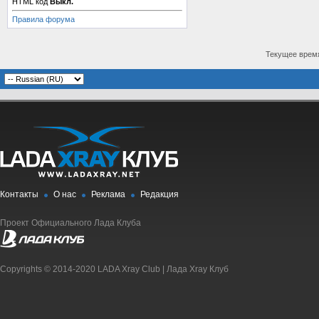
HTML код
Выкл.
Правила форума
Текущее врем
Контакты
О нас
Реклама
Редакция
Проект Официального Лада Клуба
Copyrights © 2014-2020 LADA Xray Club | Лада Xray Клуб