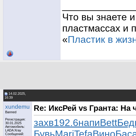
_____________
Что вы знаете и
пластмассах и 
«
Пластик в жиз
14.02.2025,
16:39
xundemu
Re: ИксРей vs Гранта: На
Banned
захв
192.6
напи
Bett
Бед
Регистрация:
30.01.2025
Автомобиль:
LADA Xray
Бувь
Mari
Tefa
Вино
Бас
Сообщений: