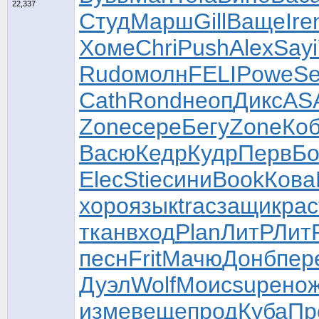
22,337
Студ
Марш
Gill
Ваще
Ire
Хоме
Chri
Push
Alex
Sayi
Rudo
молн
FELI
Powe
Se
Cath
Rond
неоп
Дикс
AS
Zone
сере
Бегу
Zone
Ко
Васю
Кедр
Кудр
Перв
Бо
Elec
Stie
сини
Book
Кова
хоро
язык
trac
защи
крас
ткан
вход
Plan
ЛитР
Лит
песн
Frit
Мачю
Донб
пер
Дуэл
Wolf
Моис
supe
но
изме
веще
прод
Куба
Пр