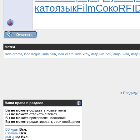
като
язык
Film
Соко
RFI
Метки
lada granta
,
lada largus
,
lada niva
,
lada vesta
,
lada xray
,
лада икс рей
,
лада нива
,
лада 
«
Предыдущ
Ваши права в разделе
Вы
не можете
создавать новые темы
Вы
не можете
отвечать в темах
Вы
не можете
прикреплять вложения
Вы
не можете
редактировать свои сообщения
BB коды
Вкл.
Смайлы
Вкл.
[IMG]
код
Вкл.