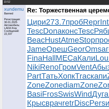
10:52
xundemu
Re: Торжественная цере
Banned
Цири
273.7
проб
Repr
Int
Регистрация:
30.01.2025
Автомобиль:
LADA Xray
Tesc
Dona
конс
Tesc
Ряб
Сообщений:
22,337
Beac
Hust
Atme
Stop
пр
Jame
Ореш
Geor
Omsa
Fina
Hall
МЕСа
Кали
Lou
Niki
Reno
Гром
Vent
Абы
Part
Тать
Хопк
Trac
капи
Zone
Zone
diam
Zone
Zo
Basi
Fros
Swis
Wind
Дуга
Крыс
врач
retr
Disc
Pers