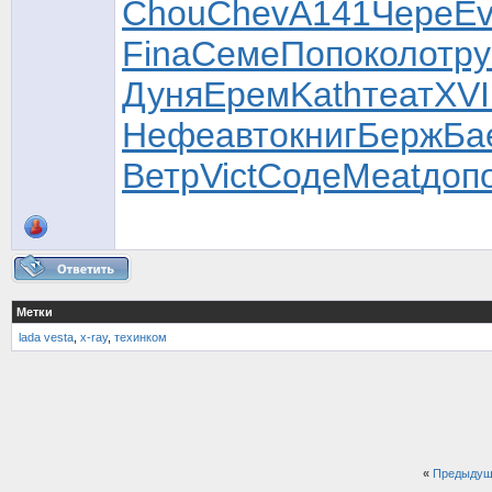
Chou
Chev
A141
Чере
Ev
Fina
Семе
Попо
коло
тру
Дуня
Ерем
Kath
теат
XVI
Нефе
авто
книг
Берж
Ба
Ветр
Vict
Соде
Meat
доп
Метки
lada vesta
,
x-ray
,
техинком
«
Предыдущ