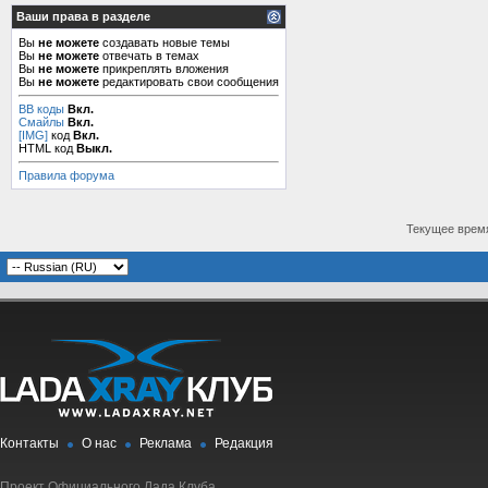
Ваши права в разделе
Вы
не можете
создавать новые темы
Вы
не можете
отвечать в темах
Вы
не можете
прикреплять вложения
Вы
не можете
редактировать свои сообщения
BB коды
Вкл.
Смайлы
Вкл.
[IMG]
код
Вкл.
HTML код
Выкл.
Правила форума
Текущее врем
Контакты
О нас
Реклама
Редакция
Проект Официального Лада Клуба