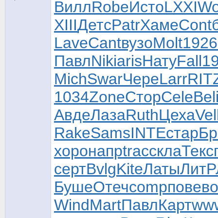
Вилл
Robe
Исто
LXXI
Wo
XIII
Детс
Patr
Хаме
Cont
Lave
Cant
вузо
Molt
1926
Павл
Niki
aris
Нату
Fall
1
Mich
Swar
Чере
Larr
RIT
1034
Zone
Стор
Cele
Bel
Авде
Лаза
Ruth
Цеха
Vel
Rake
Sams
INTE
стар
Бр
хоро
напр
trac
скла
Текс
серт
Bvlg
Kite
Латы
ЛитР
Буше
Отеч
comp
пове
в
Wind
Mart
Павл
Карт
ww