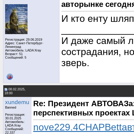
авторынке сегодн
И кто енту шля
_____________
И даже самый л
Регистрация: 29.06.2019
Адрес: Санкт-Петербург-
Ленинград
сострадания, но
Автомобиль: LADA Xray
Возраст: 51
Сообщений: 5
зверь.
08.02.2025,
18:00
xundemu
Re: Президент АВТОВАЗа:
Banned
перспективных проектах
Регистрация:
30.01.2025
Автомобиль:
nove
229.4
CHAP
Bett
ав
LADA Xray
Сообщений:
22,337