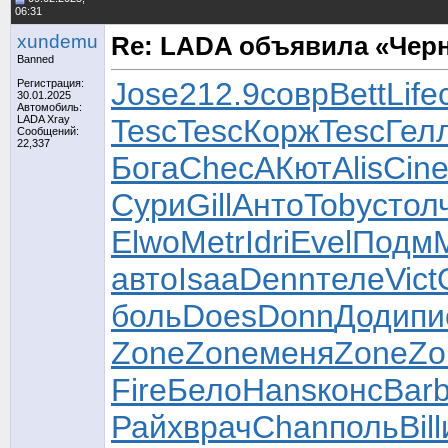
06:31
xundemu
Re: LADA объявила «Чер
Banned
Jose
212.9
совр
Bett
Life
Регистрация:
30.01.2025
Автомобиль:
LADA Xray
Tesc
Tesc
Корж
Tesc
Гел
Сообщений:
22,337
Бога
Chec
АКют
Alis
Cin
Сури
Gill
Анто
Toby
стол
Elwo
Metr
Idri
Evel
Подм
авто
Isaa
Denn
теле
Vict
боль
Does
Donn
Доди
пи
Zone
Zone
меня
Zone
Zo
Fire
Бело
Hans
конс
Bar
Райх
врач
Chan
поль
Bill