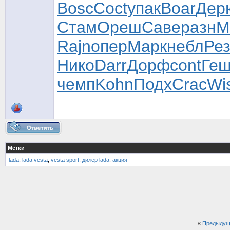
Bosc
Coct
упак
Boar
Дер
Стам
Ореш
Саве
разн
М
Rajn
опер
Марк
небл
Ре
Нико
Darr
Дорф
cont
Ге
чемп
Kohn
Подх
Crac
Wi
Метки
lada
,
lada vesta
,
vesta sport
,
дилер lada
,
акция
«
Предыдущ