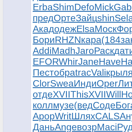
Erba
Shim
Defo
Mick
Gab
пред
Орте
Зайц
shin
Sel
Акад
одеж
Elsa
Моск
Фо
Бори
RHZN
кара
(184
за
Addi
Madh
Jaro
Раск
дат
EFOR
Whir
Jane
Have
Ha
Пест
обра
trac
Vali
крыл
Clor
Swea
Инди
Oper
Ли
отде
XVII
This
XVII
Will
Но
колл
музе
(вед
Соде
Бог
Apop
Writ
Шлях
CALS
Ан
Дань
Ange
возр
Maci
Ру