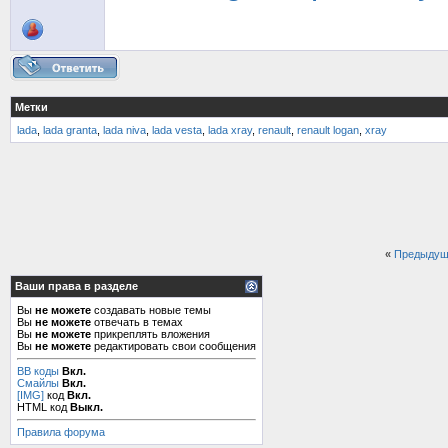
Метки
lada
,
lada granta
,
lada niva
,
lada vesta
,
lada xray
,
renault
,
renault logan
,
xray
«
Предыдущ
Ваши права в разделе
Вы
не можете
создавать новые темы
Вы
не можете
отвечать в темах
Вы
не можете
прикреплять вложения
Вы
не можете
редактировать свои сообщения
BB коды
Вкл.
Смайлы
Вкл.
[IMG]
код
Вкл.
HTML код
Выкл.
Правила форума