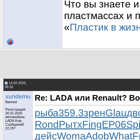
Что вы знаете и
пластмассах и 
«
Пластик в жиз
14.02.2025,
08:30
xundemu
Re: LADA или Renault? В
Banned
рыба
359.3
зрен
Glau
дв
Регистрация:
30.01.2025
Автомобиль:
LADA Xray
Rond
Рытх
Fing
EP06
Spi
Сообщений:
22,337
дейс
Woma
Adob
What
F