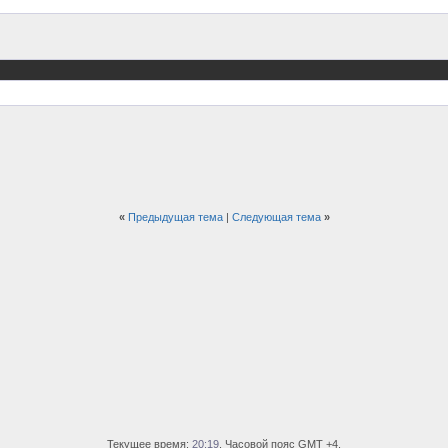
«
Предыдущая тема
|
Следующая тема
»
Текущее время:
20:19
. Часовой пояс GMT +4.