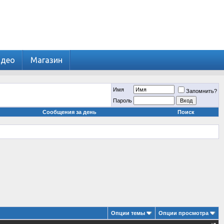
идео
Магазин
Имя
Запомнить?
Пароль
Сообщения за день
Поиск
Опции темы
Опции просмотра