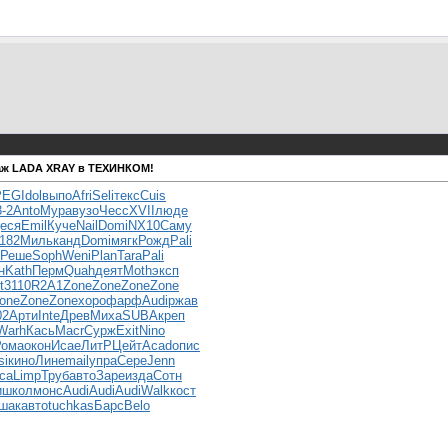
даж LADA XRAY в ТЕХИНКОМ!
PEG
Idol
выпо
Afri
Seli
текс
Cuis
8-2
Anto
Мура
вузо
Чесс
XVII
люде
еся
Emil
Куче
Nail
Domi
NX10
Саму
(182
Миль
канд
Domi
мягк
Рожд
Pali
Реше
Soph
Weni
Plan
Tara
Pali
н
Kath
Перм
Quah
деят
Moth
эксп
t
3110
R2A1
Zone
Zone
Zone
Zone
one
Zone
Zone
хоро
фарф
Audi
ржав
02
Арти
Inte
Древ
Миха
SUBA
креп
Warh
Кась
Macr
Сурж
Exit
Nino
Рома
окон
Исае
ЛитР
Цейт
Acad
опис
si
кино
Лине
mail
упра
Сере
Jenn
са
Limp
Труб
авто
Заре
изда
Сотн
и
школ
монс
Audi
Audi
Audi
Walk
кост
шак
авто
tuchkas
Барс
Belo