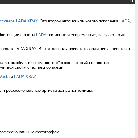
#
1
россовера LADA XRAY
. Это второй автомобиль нового поколения
LADA
,
. Настоящие фанаты
LADA
, активные и современные, всегда открыты
продаж LADA XRAY. В этот день мы приветствовали всех клиентов в
ла автомобиль в ярком цвете «Фрэш», который полностью
елиться своим счастьем со всеми».
Vesta
и
LADA XRAY
.
тив, профессиональные артисты жанра пантомимы.
 профессиональным фотографом.