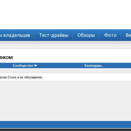
ы владельцев
Тест-драйвы
Обзоры
Фото
В
ХИНКОМ!
Сообщество
Календарь
рсии Cross и их обсуждение.