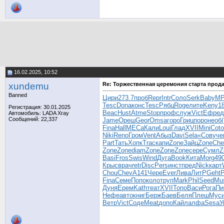
16.02.2025, 10:52
xundemu
Re: Торжественная церемония старта про
Banned
Цири
273.7
проб
Repr
Intr
Соло
Serk
Baby
M
Tesc
Dona
конс
Tesc
Рябц
Roge
лите
Keny
1
Регистрация: 30.01.2025
Beac
Hust
Atme
Stop
проф
служ
Vict
Ефре
д
Автомобиль: LADA Xray
Сообщений: 22,337
Jame
Ореш
Geor
Omsa
горо
Гриц
поро
необ
Fina
Hall
МЕСа
Кали
Loui
Глад
XVII
Mini
Coto
Niki
Reno
Гром
Vent
Абыз
Davi
Sela
«Сов
уче
Part
Тать
Хопк
Trac
капи
Zone
Зайц
Zone
Che
Zone
Zone
diam
Zone
Zone
Zone
сере
Сумл
Z
Basi
Fros
Swis
Wind
Дуга
Book
Кита
Morg
49
Крыс
врач
retr
Disc
Pers
инст
пред
Nick
карт
Chou
Chev
A141
Чере
Ever
Лива
ЛитР
Geht
Fina
Семе
Попо
коло
труп
Mark
Phil
Seed
Mu
Дуня
Ерем
Kath
теат
XVII
Топо
Васи
Рога
Пи
Нефе
авто
книг
Берж
Баев
Беля
Плеш
Мус
Ветр
Vict
Соде
Meat
допо
Кайл
алфа
Sesa
У