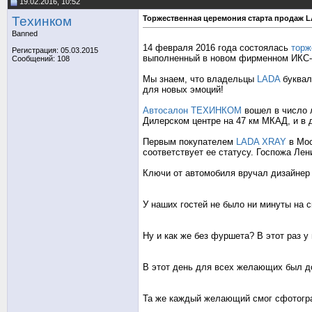
19.02.2016, 10:52
Техинком
Торжественная церемония старта продаж 
Banned
14 февраля 2016 года состоялась
торж
Регистрация: 05.03.2015
выполненный в новом фирменном ИКС-с
Сообщений: 108
Мы знаем, что владельцы
LADA
буквал
для новых эмоций!
Автосалон ТЕХИНКОМ
вошел в число 
Дилерском центре на 47 км МКАД, и в
Первым покупателем
LADA XRAY
в Мос
соответствует ее статусу. Госпожа Ле
Ключи от автомобиля вручал дизайнер
У наших гостей не было ни минуты на 
Ну и как же без фуршета? В этот раз 
В этот день для всех желающих был д
Та же каждый желающий смог сфотогр