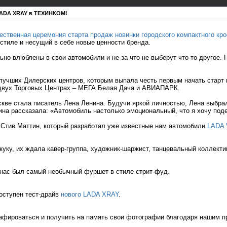
LADA XRAY в ТЕХИНКОМ!
ественная церемония старта продаж новинки городского компактного к
тиле и несущий в себе новые ценности бренда.
ьно влюблены в свои автомобили и не за что не выберут что-то другое
лучших Дилерских центров, которым выпала честь первым начать старт 
 двух Торговых Центрах – МЕГА Белая Дача и АВИАПАРК.
кве стала писатель Лена Ленина. Будучи яркой личностью, Лена выбра
нина рассказала: «Автомобиль настолько эмоциональный, что я хочу под
 Стив Маттин, который разработал уже известные нам автомобили
LADA 
скуку, их ждала кавер-группа, художник-шаржист, танцевальный коллек
у нас был самый необычный фуршет в стиле стрит-фуд.
оступен тест-драйв
нового LADA XRAY
.
афироваться и получить на память свои фотографии благодаря нашим