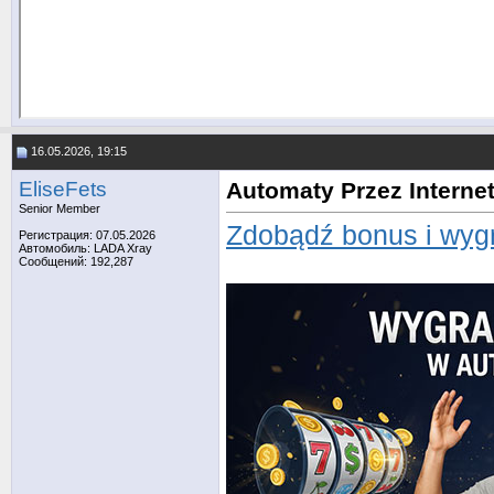
16.05.2026, 19:15
EliseFets
Automaty Przez Internet
Senior Member
Zdobądź bonus i wygra
Регистрация: 07.05.2026
Автомобиль: LADA Xray
Сообщений: 192,287