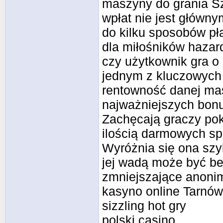
maszyny do grania Sz
wpłat nie jest główn
do kilku sposobów pł
dla miłośników hazar
czy użytkownik gra o
jednym z kluczowych 
rentowność danej mas
najważniejszych bonu
Zachęcają graczy po
ilością darmowych sp
Wyróżnia się ona szyb
jej wadą może być b
zmniejszające anoni
kasyno online Tarnów
sizzling hot gry
polski casino