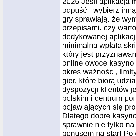
2026 Jeśli aplikacja 
odpuść i wybierz inną
gry sprawiają, że wy
przepisami. czy wart
dedykowanej aplikacji
minimalna wpłata skril
który jest przyznawa
online owoce kasyno
okres ważności, limit
gier, które biorą udz
dyspozycji klientów j
polskim i centrum po
pojawiających się pr
Dlatego dobre kasyno
sprawnie nie tylko na
bonusem na start Po