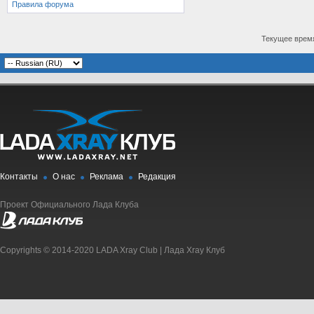
Правила форума
Текущее врем
Контакты
О нас
Реклама
Редакция
Проект Официального Лада Клуба
Copyrights © 2014-2020 LADA Xray Club | Лада Xray Клуб