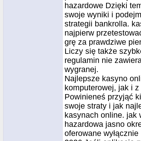
hazardowe Dzięki tem
swoje wyniki i podej
strategii bankrolla. 
najpierw przetestowa
grę za prawdziwe pie
Liczy się także szybk
regulamin nie zawiera
wygranej.
Najlepsze kasyno onl
komputerowej, jak i z
Powinieneś przyjąć k
swoje straty i jak na
kasynach online. jak
hazardowa jasno okre
oferowane wyłącznie