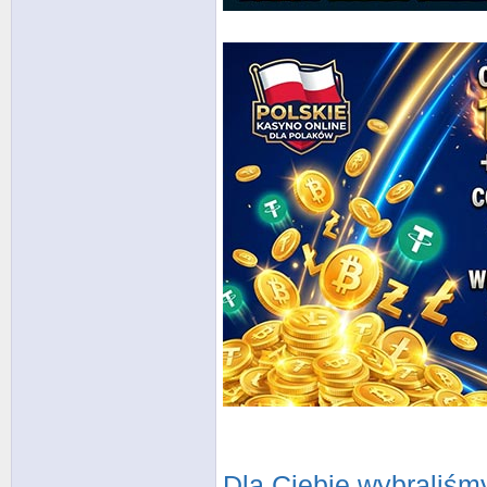
Dla Ciebie wybraliśm