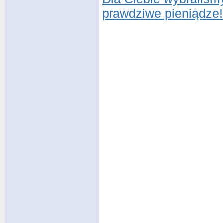
prawdziwe pieniądze!