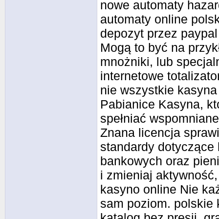
nowe automaty haza
automaty online pols
depozyt przez paypal
Mogą to być na przyk
mnożniki, lub specjal
internetowe totaliza
nie wszystkie kasyna 
Pabianice Kasyna, kt
spełniać wspomniane
Znana licencja spraw
standardy dotyczące
bankowych oraz pieni
i zmieniaj aktywność,
kasyno online Nie ka
sam poziom. polskie 
katalog bez presji. g