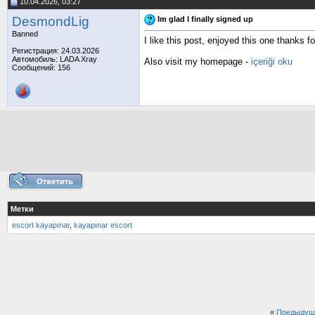
10.04.2026, 03:27
DesmondLig
Im glad I finally signed up
Banned
I like this post, enjoyed this one thanks fo
Регистрация: 24.03.2026
Автомобиль: LADA Xray
Also visit my homepage -
içeriği oku
Сообщений: 156
Метки
escort kayapınar
,
kayapınar escort
«
Предыдущ