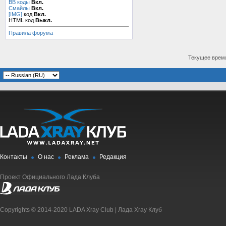
BB коды
Вкл.
Смайлы
Вкл.
[IMG]
код
Вкл.
HTML код
Выкл.
Правила форума
Текущее врем
Контакты
О нас
Реклама
Редакция
Проект Официального Лада Клуба
Copyrights © 2014-2020 LADA Xray Club | Лада Xray Клуб