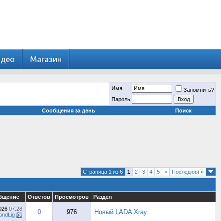
идео
Магазин
Имя
Запомнить?
Пароль
Сообщения за день
Поиск
Страница 1 из 6
1
2
3
4
5
>
Последняя
»
бщение
Ответов
Просмотров
Раздел
2026
07:28
0
976
Новый LADA Xray
ndLig