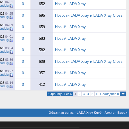
2026
04:31
0
652
Новый LADA Xray
ndLig
2026
04:25
0
695
Новости LADA Xray и LADA Xray Cross
ndLig
2026
04:09
0
659
Новый LADA Xray
ndLig
2026
04:01
0
583
Новый LADA Xray
ndLig
2026
03:54
0
582
Новый LADA Xray
ndLig
2026
03:36
0
608
Новости LADA Xray и LADA Xray Cross
ndLig
2026
03:27
0
357
Новый LADA Xray
ndLig
2026
03:14
0
412
Новый LADA Xray
ndLig
Страница 1 из 6
1
2
3
4
5
>
Последняя
»
Обратная связь
-
LADA Xray Клуб
-
Архив
-
Вверх