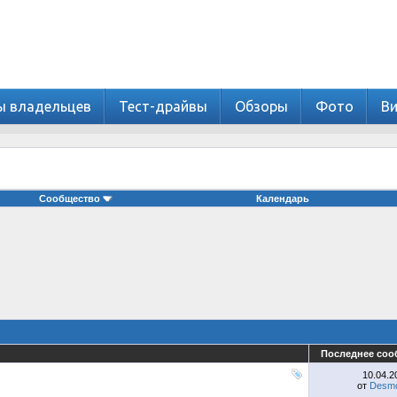
ы владельцев
Тест-драйвы
Обзоры
Фото
В
Сообщество
Календарь
Последнее соо
10.04.
от
Desmo