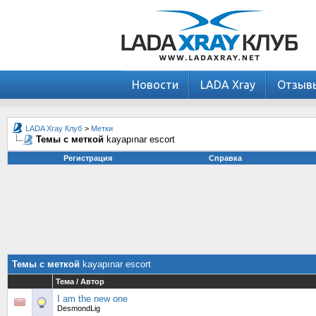
Новости
LADA Xray
Отзыв
LADA Xray Клуб
>
Метки
Темы с меткой
kayapınar escort
Регистрация
Справка
Темы с меткой
kayapınar escort
Тема / Автор
I am the new one
DesmondLig