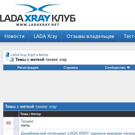
Новости
LADA Xray
Отзывы владельцев
Тест
LADA Xray Клуб
>
Метки
Темы с меткой
тюнинг xray
Регистрация
Справка
Сообщество
Темы с меткой
тюнинг xray
Тема / Автор
Тюнинг
misha
Дизайнерский потенциал LADA XRAY оценила мировая леген