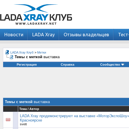
Новости
LADA Xray
Отзывы владельцев
Тест
LADA Xray Клуб
>
Метки
Темы с меткой
выставка
Регистрация
Справка
Сообщество
Темы с меткой
выставка
Тема / Автор
LADA Xray продемонстрируют на выставке «МоторЭкспоШоу»
Красноярске
svett