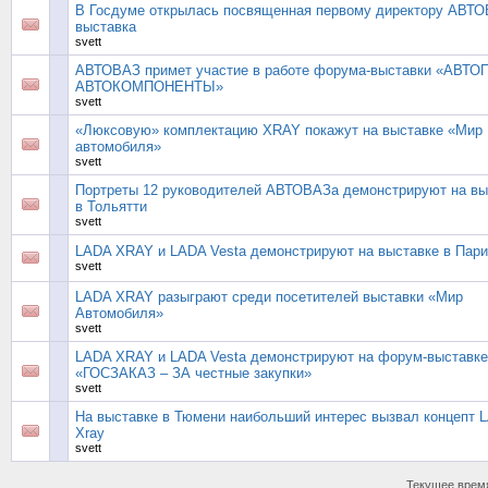
В Госдуме открылась посвященная первому директору АВТ
выставка
svett
АВТОВАЗ примет участие в работе форума-выставки «АВТ
АВТОКОМПОНЕНТЫ»
svett
«Люксовую» комплектацию XRAY покажут на выставке «Мир
автомобиля»
svett
Портреты 12 руководителей АВТОВАЗа демонстрируют на вы
в Тольятти
svett
LADA XRAY и LADA Vesta демонстрируют на выставке в Пар
svett
LADA XRAY разыграют среди посетителей выставки «Мир
Автомобиля»
svett
LADA XRAY и LADA Vesta демонстрируют на форум-выставке
«ГОСЗАКАЗ – ЗА честные закупки»
svett
На выставке в Тюмени наибольший интерес вызвал концепт 
Xray
svett
Текущее врем