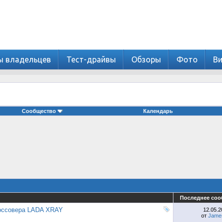
ы владельцев
Тест-драйвы
Обзоры
Фото
В
Сообщество
Календарь
Последнее со
россовера LADA XRAY
12.05.
от
Jame