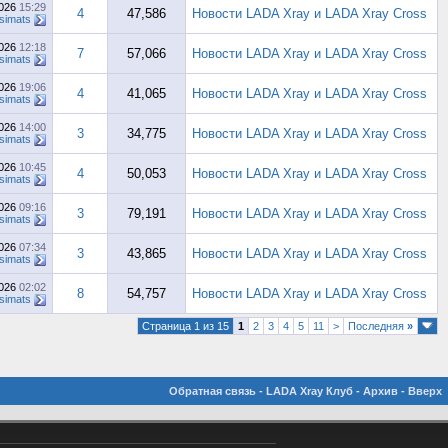
2026
15:29
4
47,586
Новости LADA Xray и LADA Xray Cross
simats
2026
12:18
7
57,066
Новости LADA Xray и LADA Xray Cross
simats
2026
19:06
4
41,065
Новости LADA Xray и LADA Xray Cross
simats
2026
14:00
3
34,775
Новости LADA Xray и LADA Xray Cross
simats
2026
10:45
4
50,053
Новости LADA Xray и LADA Xray Cross
simats
2026
09:16
3
79,191
Новости LADA Xray и LADA Xray Cross
simats
2026
07:34
3
43,865
Новости LADA Xray и LADA Xray Cross
simats
2026
02:02
8
54,757
Новости LADA Xray и LADA Xray Cross
simats
Страница 1 из 15
1
2
3
4
5
11
>
Последняя
»
Обратная связь
-
LADA Xray Клуб
-
Архив
-
Вверх