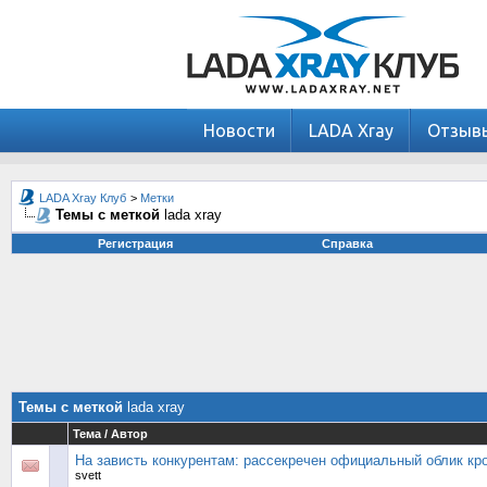
Новости
LADA Xray
Отзыв
LADA Xray Клуб
>
Метки
Темы с меткой
lada xray
Регистрация
Справка
Темы с меткой
lada xray
Тема / Автор
На зависть конкурентам: рассекречен официальный облик к
svett