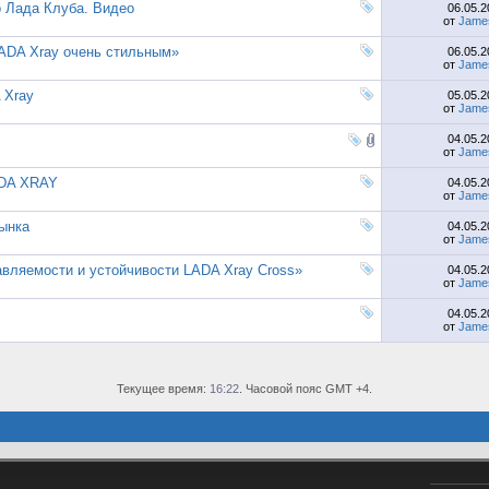
 Лада Клуба. Видео
06.05.
от
Jame
LADA Xray очень стильным»
06.05.
от
Jame
 Xray
05.05.
от
Jame
04.05.
от
Jame
ADA XRAY
04.05.
от
Jame
ынка
04.05.
от
Jame
вляемости и устойчивости LADA Xray Cross»
04.05.
от
Jame
04.05.
от
Jame
Текущее время:
16:22
. Часовой пояс GMT +4.