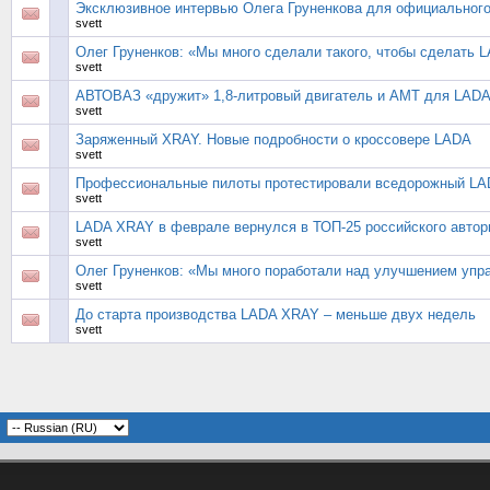
Эксклюзивное интервью Олега Груненкова для официального
svett
Олег Груненков: «Мы много сделали такого, чтобы сделать 
svett
АВТОВАЗ «дружит» 1,8-литровый двигатель и АМТ для LADA
svett
Заряженный XRAY. Новые подробности о кроссовере LADA
svett
Профессиональные пилоты протестировали вседорожный L
svett
LADA XRAY в феврале вернулся в ТОП-25 российского автор
svett
Олег Груненков: «Мы много поработали над улучшением упра
svett
До старта производства LADA XRAY – меньше двух недель
svett