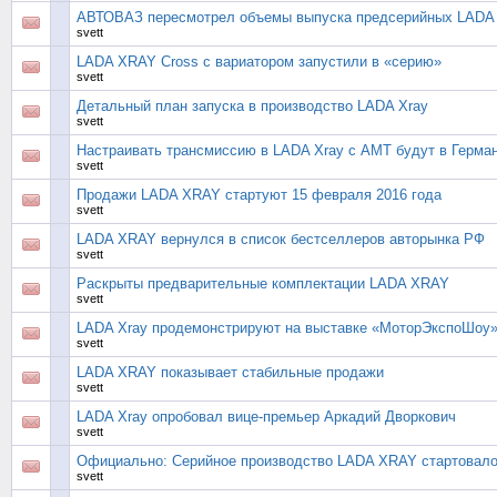
АВТОВАЗ пересмотрел объемы выпуска предсерийных LADA 
svett
LADA XRAY Cross с вариатором запустили в «серию»
svett
Детальный план запуска в производство LADA Xray
svett
Настраивать трансмиссию в LADA Xray с АМТ будут в Герма
svett
Продажи LADA XRAY стартуют 15 февраля 2016 года
svett
LADA XRAY вернулся в список бестселлеров авторынка РФ
svett
Раскрыты предварительные комплектации LADA XRAY
svett
LADA Xray продемонстрируют на выставке «МоторЭкспоШоу»
svett
LADA XRAY показывает стабильные продажи
svett
LADA Xray опробовал вице-премьер Аркадий Дворкович
svett
Официально: Серийное производство LADA XRAY стартовал
svett