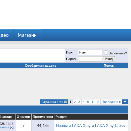
идео
Магазин
Имя
Запомнить?
Пароль
Сообщения за день
Поиск
Страница 1 из 15
1
2
3
4
5
11
>
Последняя
»
общение
Ответов
Просмотров
Раздел
2026
21:18
7
44,435
Новости LADA Xray и LADA Xray Cross
simats