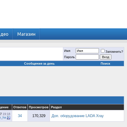
идео
Магазин
Имя
Запомнить?
Пароль
Сообщения за день
Поиск
щение
Ответов
Просмотров
Раздел
17
19:18
34
170,329
Доп. оборудование LADA Xray
e_ha