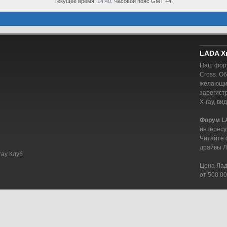
Текущее время:
14:40
. Часовой пояс GMT +4.
LADA X
Наш фору
Cross. О
желающий
зарегист
X-ray, ви
Форум L
интересу
Читайте 
драйвы Л
ray Клуб
Цена Лада
от 500 00