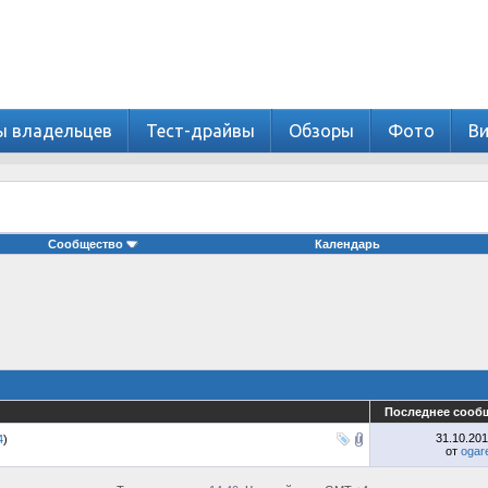
ы владельцев
Тест-драйвы
Обзоры
Фото
В
Сообщество
Календарь
Последнее сооб
31.10.20
4
)
от
ogar