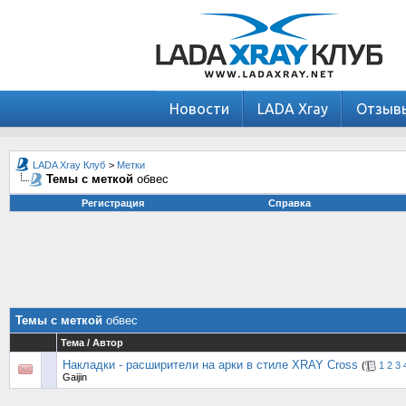
Новости
LADA Xray
Отзыв
LADA Xray Клуб
>
Метки
Темы с меткой
обвес
Регистрация
Справка
Темы с меткой
обвес
Тема / Автор
Накладки - расширители на арки в стиле XRAY Cross
(
1
2
3
Gaijin