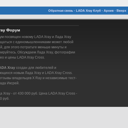
Обратная связь
-
LADA Xray Клуб
-
Архив
-
Вверх
ray Форум
м посвящен новому LADA Xray и Лада Xray
бщаться с единомышленниками может любой
, для этого потратьте меньше минуты и
рируйтесь. Обсуждаем Лада Xray, фотографии
део и цены LADA Xray Cross.
ADA Xray
создан для любителей и
ющихся новым Лада Xray и LADA Xray Cross.
отзывы владельцев X Ray и независимые тест-
ада Иксрей.
 Xray - от 430 000 руб. Цена LADA Xray Cross -
0 руб.